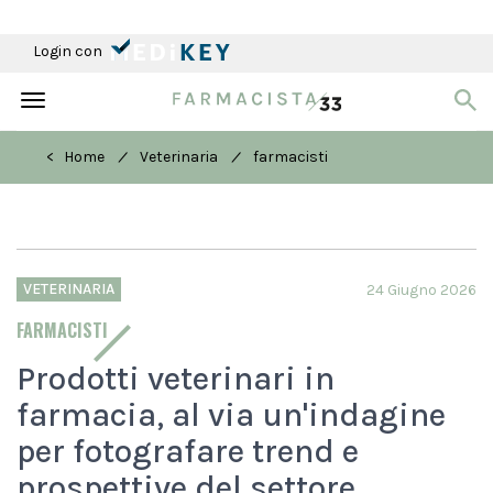
Login con
Toggle
navigation
/
/
< Home
Veterinaria
farmacisti
VETERINARIA
24 Giugno 2026
FARMACISTI
Prodotti veterinari in
farmacia, al via un'indagine
per fotografare trend e
prospettive del settore