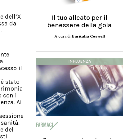
e dell’XI
Il tuo alleato per il
ssa da
benessere della gola
.
A cura di
Euritalia Coswell
ente
ca
INFLUENZA
cesso il
a
 è stato
cerimonia
 con i
enza. Ai
 sessione
 sanità.
FARMACI
e del
sti