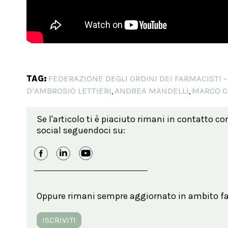
TAG:
FEDERAZIONE DEGLI ORDINI DEI FARMACISTI -
D’AMBROSIO LETTIERI
ANDREA MANDELLI
MARCO C
,
,
Se l'articolo ti è piaciuto rimani in contatto co
social seguendoci su:
Oppure rimani sempre aggiornato in ambito far
ISCRIVITI