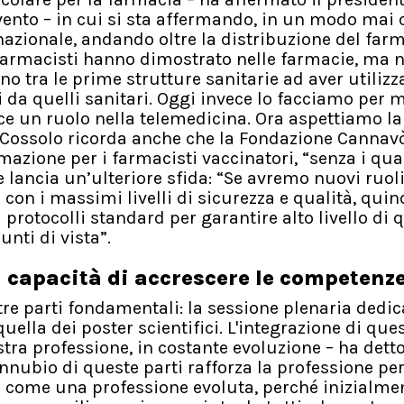
vento – in cui si sta affermando, in un modo mai 
nazionale, andando oltre la distribuzione del far
i farmacisti hanno dimostrato nelle farmacie, ma n
ono tra le prime strutture sanitarie ad aver utilizz
 da quelli sanitari. Oggi invece lo facciamo per m
isce un ruolo nella telemedicina. Ora aspettiamo la
. Cossolo ricorda anche che la Fondazione Cannav
rmazione per i farmacisti vaccinatori, “senza i qual
lancia un’ulteriore sfida: “Se avremo nuovi ruol
con i massimi livelli di sicurezza e qualità, quin
otocolli standard per garantire alto livello di q
unti di vista”.
la capacità di accrescere le competenz
tre parti fondamentali: la sessione plenaria dedic
quella dei poster scientifici. L'integrazione di que
tra professione, in costante evoluzione – ha dett
connubio di queste parti rafforza la professione pe
 come una professione evoluta, perché inizialme