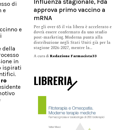
Influenza stagionale, Fda
esso di
approva primo vaccino a
n e
mRNA
Per gli over 65 il via libera è accelerato e
iccinno e
dovrà essere confermato da uno studio
i
post-marketing. Moderna punta alla
distribuzione negli Stati Uniti già per la
stagione 2026-2027, mentre la...
 della
rocesso
A cura di
Redazione Farmacista33
sione in
ispirati
tifici.
LIBRERIA
uro
sidente
motivo
e