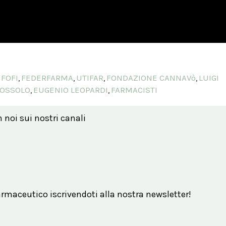
 FOFI
FEDERFARMA
UTIFAR
FONDAZIONE CANNAVò
LUIGI
,
,
,
,
OSSOLO
EUGENIO LEOPARDI
FARMACISTI
,
,
n noi sui nostri canali
maceutico iscrivendoti alla nostra newsletter!