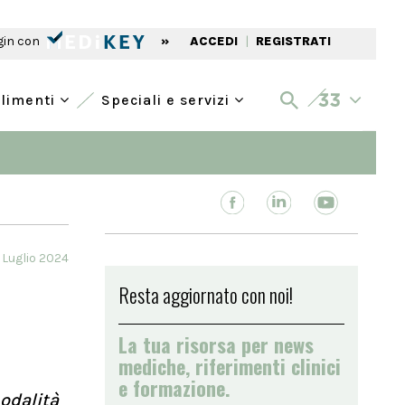
gin con
»
ACCEDI
|
REGISTRATI
alimenti
Speciali e servizi
 Luglio 2024
Resta aggiornato con noi!
La tua risorsa per news
mediche, riferimenti clinici
e formazione.
modalità