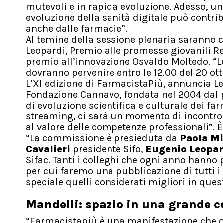
mutevoli e in rapida evoluzione. Adesso, un
evoluzione della sanità digitale può contribu
anche dalle farmacie”.
Al temine della sessione plenaria saranno 
Leopardi, Premio alle promesse giovanili R
premio all’innovazione Osvaldo Moltedo. “Le
dovranno pervenire entro le 12.00 del 20 ot
L’XI edizione di FarmacistaPiù, annuncia Let
Fondazione Cannavo, fondata nel 2004 dal 
di evoluzione scientifica e culturale dei fa
streaming, ci sarà un momento di incontro
al valore delle competenze professionali”. È
“La commissione è presieduta da
Paola Mi
Cavalieri
presidente Sifo,
Eugenio Leopar
Sifac. Tanti i colleghi che ogni anno hanno 
per cui faremo una pubblicazione di tutti i
speciale quelli considerati migliori in ques
Mandelli: spazio in una grande c
“Farmacistapiù è una manifestazione che or