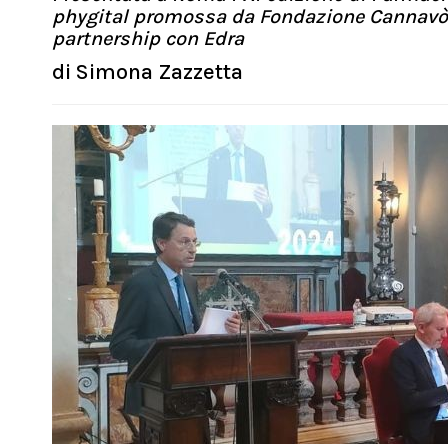
phygital promossa da Fondazione Cannavò, Fe
partnership con Edra
di
Simona Zazzetta