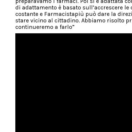
preparavamo i farmaci. Poi si è adattata con
di adattamento è basato sull’accrescere le 
costante e Farmacistapiù può dare la direzi
stare vicino al cittadino. Abbiamo risolto p
continueremo a farlo”