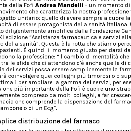
nte della Fofi
Andrea Mandelli
- un momento di
 movimento che caratterizza la nostra professione 
getto unitario: quello di avere sempre a cuore la
cità di essere protagonista della sanità italiana.
lto diligentemente amplifica dalla Fondazione Ca
 XI edizione “Assistenza farmaceutica e servizi all
cio della sanità”. Questa è la rotta che stiamo per
 pazienti. È quindi il momento giusto per darsi da 
ndono la professione: “Il cambio di mentalità che 
 tra le sfide che ci attendono c’è anche quelle di c
cia dei servizi possa essere semplicemente la far
sarà coinvolgere quei colleghi più timorosi o o su
ottimali per ampliare la gamma dei servizi, per es
ione più importante della Fofi è cucire uno stra
temente compreso da molti colleghi, e far crescer
rmacia che comprende la dispensazione del farmac
 tampone o di un Ecg”.
mplice distribuzione del farmaco
olare per la farmacia – ha affermato il president