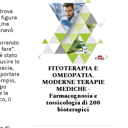
trova
 figura
 Una
nnavò
a
correndo
fare”.
è stato
ucire lo
FITOTERAPIA E
macia,
OMEOPATIA.
pportare
empio,
MODERNE TERAPIE
ppo
MEDICHE -
e la
Farmacognosia e
o, il
tossicologia di 200
bioterapici
e di