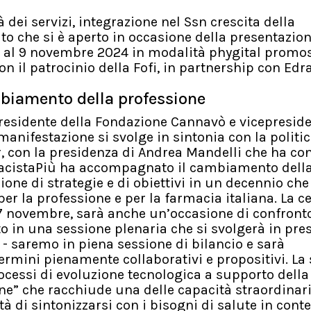
 dei servizi, integrazione nel Ssn crescita della
ito che si è aperto in occasione della presentazion
 7 al 9 novembre 2024 in modalità phygital promo
 il patrocinio della Fofi, in partnership con Edra
ambiamento della professione
l presidente della Fondazione Cannavò e vicepresid
 manifestazione si svolge in sintonia con la politi
r, con la presidenza di Andrea Mandelli che ha con
armacistaPiù ha accompagnato il cambiamento dell
ione di strategie e di obiettivi in un decennio che
per la professione e per la farmacia italiana. La 
ì 7 novembre, sarà anche un’occasione di confronto
 in una sessione plenaria che si svolgerà in pres
 - saremo in piena sessione di bilancio e sarà
termini pienamente collaborativi e propositivi. La
Processi di evoluzione tecnologica a supporto della
ne” che racchiude una delle capacità straordinari
tà di sintonizzarsi con i bisogni di salute in conte