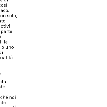
così
maco.
on solo,
ato
otivi
 parte
ò
i le
i o uno
di
ualità
e
ata
ste
o
rché noi
nte