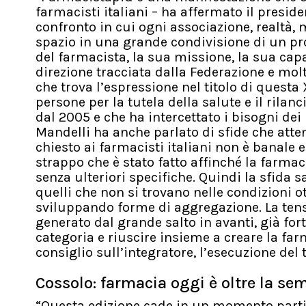
farmacisti italiani – ha affermato il preside
confronto in cui ogni associazione, realtà,
spazio in una grande condivisione di un pro
del farmacista, la sua missione, la sua capa
direzione tracciata dalla Federazione e mo
che trova l’espressione nel titolo di questa
persone per la tutela della salute e il rilan
dal 2005 e che ha intercettato i bisogni dei
Mandelli ha anche parlato di sfide che atte
chiesto ai farmacisti italiani non è banale e
strappo che è stato fatto affinché la farma
senza ulteriori specifiche. Quindi la sfida 
quelli che non si trovano nelle condizioni 
sviluppando forme di aggregazione. La tens
generato dal grande salto in avanti, già for
categoria e riuscire insieme a creare la fa
consiglio sull’integratore, l’esecuzione del
Cossolo: farmacia oggi è oltre la se
“Questa edizione cade in un momento partic