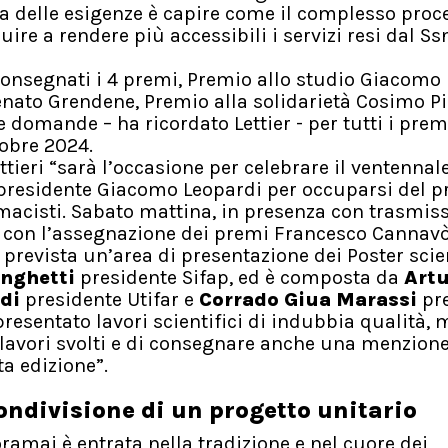
a delle esigenze è capire come il complesso proc
ire a rendere più accessibili i servizi resi dal Ss
consegnati i 4 premi, Premio allo studio Giacomo
enato Grendene, Premio alla solidarietà Cosimo P
 domande – ha ricordato Lettier - per tutti i prem
tobre 2024.
tieri “sarà l’occasione per celebrare il ventennale
presidente Giacomo Leopardi per occuparsi del p
rmacisti. Sabato mattina, in presenza con trasmis
 con l’assegnazione dei premi Francesco Cannavò 
 prevista un’area di presentazione dei Poster scien
nghetti
presidente Sifap, ed è composta da
Art
di
presidente Utifar e
Corrado Giua Marassi
pre
presentato lavori scientifici di indubbia qualità, 
 lavori svolti e di consegnare anche una menzion
ta edizione”.
ondivisione di un progetto unitario
amai è entrata nella tradizione e nel cuore dei