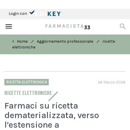
Login con
Toggle
navigation
/
/
< Home
Aggiornamento professionale
ricette
elettroniche
RICETTA ELETTRONICA
26 Marzo 2026
RICETTE ELETTRONICHE
Farmaci su ricetta
dematerializzata, verso
l’estensione a