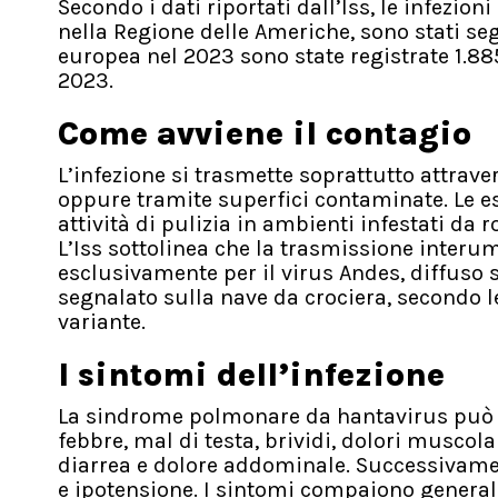
Secondo i dati riportati dall’Iss, le infezion
nella Regione delle Americhe, sono stati se
europea nel 2023 sono state registrate 1.885
2023.
Come avviene il contagio
L’infezione si trasmette soprattutto attravers
oppure tramite superfici contaminate. Le e
attività di pulizia in ambienti infestati da r
L’Iss sottolinea che la trasmissione inte
esclusivamente per il virus Andes, diffuso s
segnalato sulla nave da crociera, secondo l
variante.
I sintomi dell’infezione
La sindrome polmonare da hantavirus può m
febbre, mal di testa, brividi, dolori muscola
diarrea e dolore addominale. Successivame
e ipotensione. I sintomi compaiono general