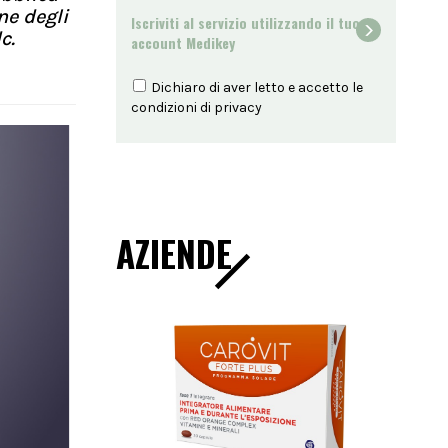
ne degli
Iscriviti al servizio utilizzando il tuo
c.
account Medikey
Dichiaro di aver letto e accetto le
condizioni di
privacy
AZIENDE