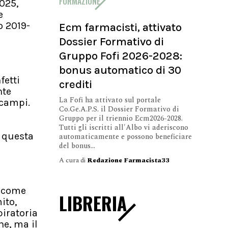
FORMAZIONE
2025,
e
o 2019-
Ecm farmacisti, attivato
Dossier Formativo di
Gruppo Fofi 2026-2028:
bonus automatico di 30
fetti
crediti
nte
La Fofi ha attivato sul portale
 campi.
Co.Ge.A.P.S. il Dossier Formativo di
Gruppo per il triennio Ecm2026-2028.
Tutti gli iscritti all'Albo vi aderiscono
o questa
automaticamente e possono beneficiare
del bonus...
A cura di
Redazione Farmacista33
i come
LIBRERIA
ito,
iratoria
e, ma il