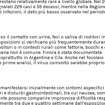
i restano relativamente rare a livello globale. Nel 
gnalati 229 casi e 59 decessi, mentre nella Region
 infezioni, il dato più basso osservato nel period
o il contatto con urine, feci o saliva di roditori in
sposizioni si verificano più frequentemente dura
oditori o in contesti rurali come fattorie, boschi e
rumana non è comune. Finora è stata documentata
oprattutto in Argentina e Cile. Anche nel focolaio
e prime analisi, il virus coinvolto sarebbe propri
anifestarsi inizialmente con sintomi aspecific
ri e disturbi gastrointestinali, tra cui nausea, vom
nte possono comparire improvvisa difficoltà resp
mente tra due e quattro settimane dall’esposizion