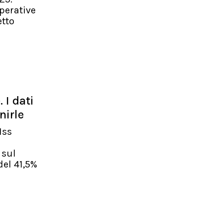
perative
etto
 I dati
nirle
Iss
 sul
del 41,5%