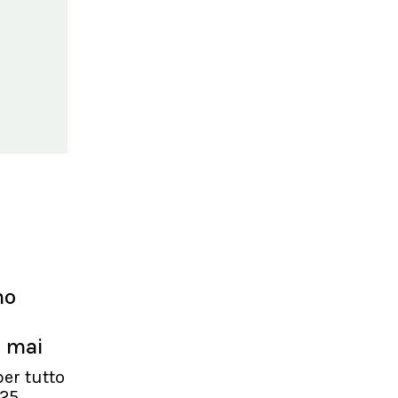
no
o mai
er tutto
25.