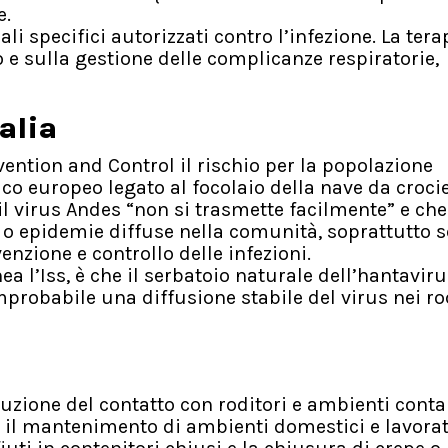
e.
i specifici autorizzati contro l’infezione. La tera
 e sulla gestione delle complicanze respiratorie,
talia
ention and Control il rischio per la popolazione
o europeo legato al focolaio della nave da croci
il virus Andes “non si trasmette facilmente” e che
o epidemie diffuse nella comunità, soprattutto s
zione e controllo delle infezioni.
a l’Iss, è che il serbatoio naturale dell’hantaviru
robabile una diffusione stabile del virus nei ro
duzione del contatto con roditori e ambienti conta
no il mantenimento di ambienti domestici e lavorat