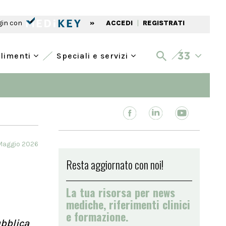
gin con
»
ACCEDI
|
REGISTRATI
alimenti
Speciali e servizi
Maggio 2026
Resta aggiornato con noi!
La tua risorsa per news
mediche, riferimenti clinici
e formazione.
ubblica