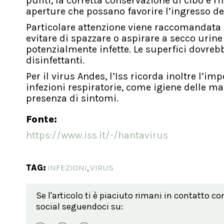
puliti, la corretta conservazione di cibo e ri
aperture che possano favorire l’ingresso dei
Particolare attenzione viene raccomandata d
evitare di spazzare o aspirare a secco urine
potenzialmente infette. Le superfici dovre
disinfettanti.
Per il virus Andes, l’Iss ricorda inoltre l’
infezioni respiratorie, come igiene delle ma
presenza di sintomi.
Fonte:
https://www.iss.it/-/hantavirus
TAG:
INFEZIONI
VIRUS
,
Se l'articolo ti è piaciuto rimani in contatto co
social seguendoci su: