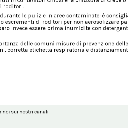
fiuti in contenitori chiusi e la chiusura di crepe o
 roditori.
urante le pulizie in aree contaminate: è consigli
 o escrementi di roditori per non aerosolizzare par
bbero invece essere prima inumidite con detergent
importanza delle comuni misure di prevenzione dell
ni, corretta etichetta respiratoria e distanziament
n noi sui nostri canali