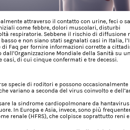
lmente attraverso il contatto con urine, feci o sa
niziali come febbre, dolori muscolari, disturbi
coltà respiratorie. Sebbene il rischio di diffusione 
sso e non siano stati segnalati casi in Italia, l’I
di Faq per fornire informazioni corrette a cittadi
to dall’Organizzazione Mondiale della Sanità su u
te casi, di cui cinque confermati e tre decessi.
rse specie di roditori e possono occasionalmente
che variano a seconda del virus coinvolto e dell’a
sare la sindrome cardiopolmonare da hantavirus
ore. In Europa e Asia, invece, sono più frequent
me renale (HFRS), che colpisce soprattutto reni e