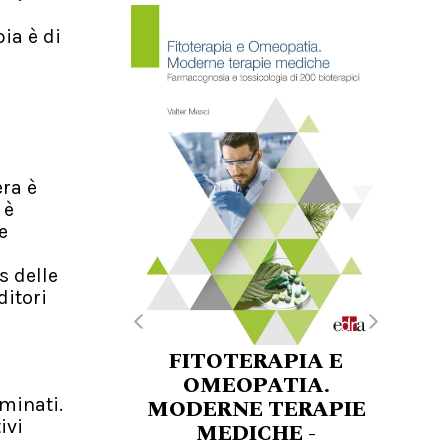
pia è di
era è
 è
e
s delle
ditori
FITOTERAPIA E
OMEOPATIA.
minati.
MODERNE TERAPIE
ivi
MEDICHE -