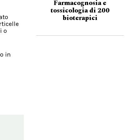
Farmacognosia e
tossicologia di 200
bioterapici
ato
ticelle
i o
e
o in