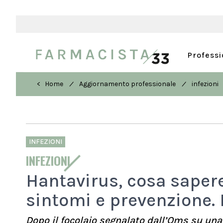
Profess
/
/
< Home
Aggiornamento professionale
infezioni
INFEZIONI
INFEZIONI
Hantavirus, cosa saper
sintomi e prevenzione. L
Dopo il focolaio segnalato dall’Oms su una 