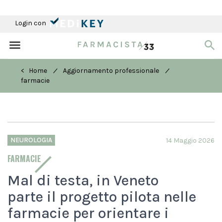
Login con
Toggle
navigation
/
/
< Home
Aggiornamento professionale
farmacie
NEUROLOGIA
14 Maggio 2026
FARMACIE
Mal di testa, in Veneto
parte il progetto pilota nelle
farmacie per orientare i