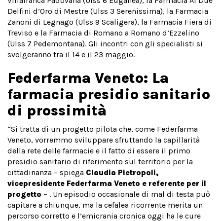
Villafranca Padovana (Ulss 6 Euganea), la Farmacia Ai Due
Delfini d’Oro di Mestre (Ulss 3 Serenissima), la Farmacia
Zanoni di Legnago (Ulss 9 Scaligera), la Farmacia Fiera di
Treviso e la Farmacia di Romano a Romano d’Ezzelino
(Ulss 7 Pedemontana). Gli incontri con gli specialisti si
svolgeranno tra il 14 e il 23 maggio.
Federfarma Veneto: La
farmacia presidio sanitario
di prossimità
“Si tratta di un progetto pilota che, come Federfarma
Veneto, vorremmo sviluppare sfruttando la capillarità
della rete delle farmacie e il fatto di essere il primo
presidio sanitario di riferimento sul territorio per la
cittadinanza – spiega
Claudia Pietropoli,
vicepresidente Federfarma Veneto e referente per il
progetto
– . Un episodio occasionale di mal di testa può
capitare a chiunque, ma la cefalea ricorrente merita un
percorso corretto e l’emicrania cronica oggi ha le cure