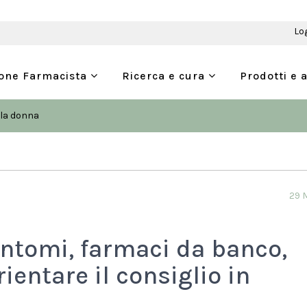
Lo
ione Farmacista
Ricerca e cura
Prodotti e 
lla donna
29 
intomi, farmaci da banco,
ientare il consiglio in