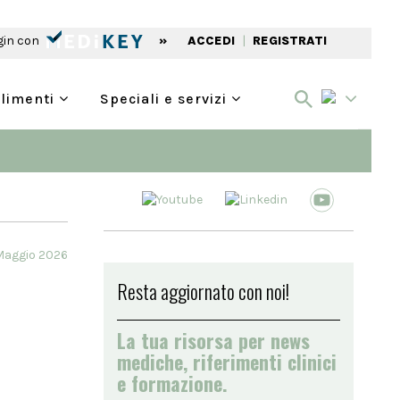
gin con
»
ACCEDI
|
REGISTRATI
alimenti
Speciali e servizi
Maggio 2026
Resta aggiornato con noi!
La tua risorsa per news
mediche, riferimenti clinici
e formazione.