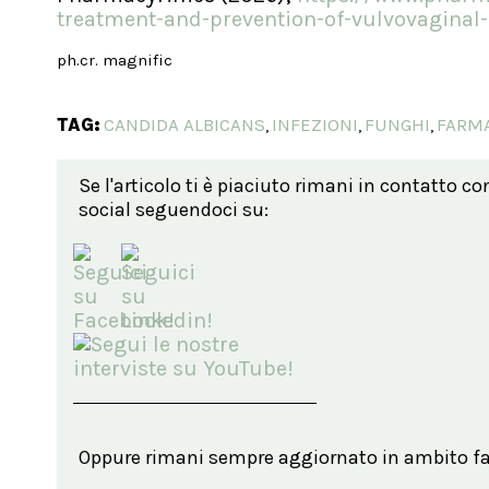
treatment-and-prevention-of-vulvovaginal-
ph.cr. magnific
TAG:
CANDIDA ALBICANS
INFEZIONI
FUNGHI
FARMA
,
,
,
Se l'articolo ti è piaciuto rimani in contatto co
social seguendoci su:
Oppure rimani sempre aggiornato in ambito far