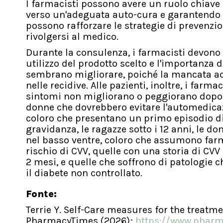
I farmacisti possono avere un ruolo chiave 
verso un'adeguata auto-cura e garantendo il 
possono rafforzare le strategie di prevenzi
rivolgersi al medico.
Durante la consulenza, i farmacisti devono 
utilizzo del prodotto scelto e l'importanza d
sembrano migliorare, poiché la mancata ad
nelle recidive. Alle pazienti, inoltre, i far
sintomi non migliorano o peggiorano dopo l
donne che dovrebbero evitare l'automedicaz
coloro che presentano un primo episodio d
gravidanza, le ragazze sotto i 12 anni, le d
nel basso ventre, coloro che assumono far
rischio di CVV, quelle con una storia di CVV 
2 mesi, e quelle che soffrono di patologie c
il diabete non controllato.
Fonte:
Terrie Y. Self-Care measures for the treatm
PharmacyTimes (2026);
https://www.pharm