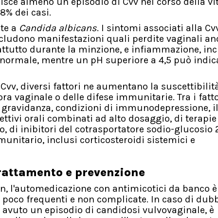
risce almeno un episodio di Cvv nel corso della vit
’8% dei casi.
ute a
Candida albicans
. I sintomi associati alla Cv
ludono manifestazioni quali perdite vaginali an
rattutto durante la minzione, e infiammazione, inc
H normale, mentre un pH superiore a 4,5 può indic
v, diversi fattori ne aumentano la suscettibilità
ora vaginale o delle difese immunitarie. Tra i fatto
 la gravidanza, condizioni di immunodepressione, i
ettivi orali combinati ad alto dosaggio, di terapie
, di inibitori del cotrasportatore sodio-glucosio 
nitario, inclusi corticosteroidi sistemici e
trattamento e prevenzione
n, l'automedicazione con antimicotici da banco è
, poco frequenti e non complicate. In caso di dubb
avuto un episodio di candidosi vulvovaginale, è