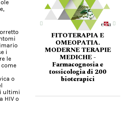
dole
e,
orretto
FITOTERAPIA E
intomi
OMEOPATIA.
rimario
MODERNE TERAPIE
e i
MEDICHE -
e le
Farmacognosia e
, come
tossicologia di 200
bioterapici
vica o
l
i ultimi
a HIV o