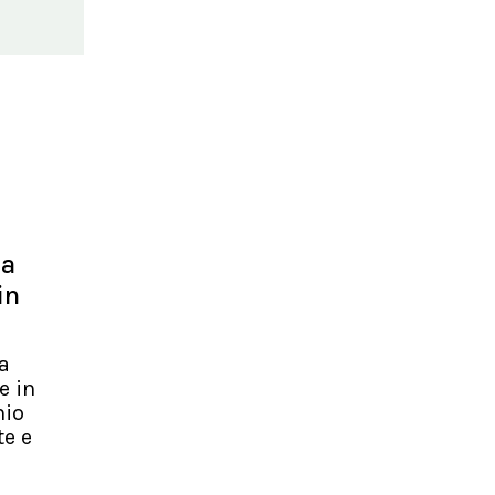
 a
in
a
e in
hio
te e