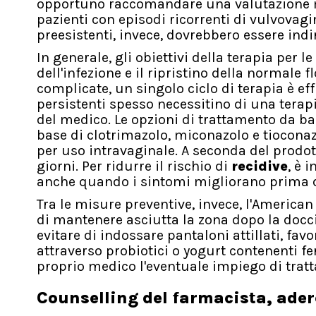
opportuno raccomandare una valutazione me
pazienti con episodi ricorrenti di vulvovagi
preesistenti, invece, dovrebbero essere ind
In generale, gli obiettivi della terapia per l
dell'infezione e il ripristino della normale 
complicate, un singolo ciclo di terapia è ef
persistenti spesso necessitino di una terapi
del medico. Le opzioni di trattamento da b
base di clotrimazolo, miconazolo e tioconaz
per uso intravaginale. A seconda del prodott
giorni. Per ridurre il rischio di
recidive
, è 
anche quando i sintomi migliorano prima d
Tra le misure preventive, invece, l'Americ
di mantenere asciutta la zona dopo la docci
evitare di indossare pantaloni attillati, fav
attraverso probiotici o yogurt contenenti fer
proprio medico l'eventuale impiego di tratt
Counselling del farmacista, ader