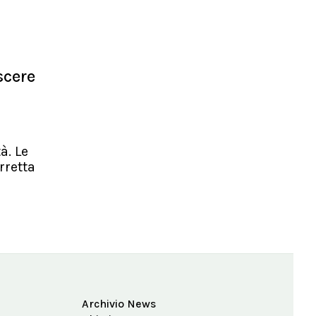
scere
à. Le
orretta
Archivio News