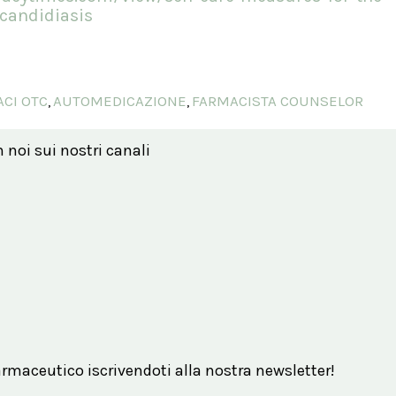
candidiasis
CI OTC
AUTOMEDICAZIONE
FARMACISTA COUNSELOR
,
,
n noi sui nostri canali
maceutico iscrivendoti alla nostra newsletter!