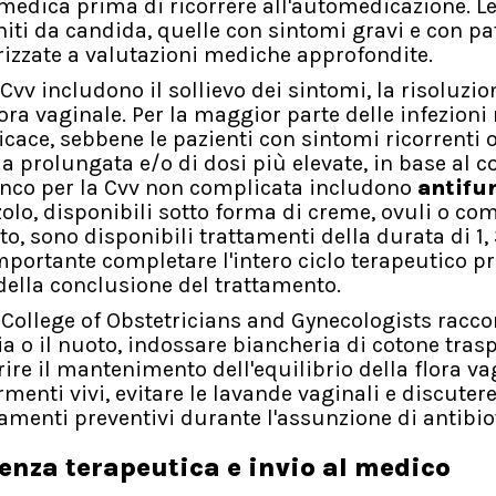
dica prima di ricorrere all'automedicazione. L
niti da candida, quelle con sintomi gravi e con pa
irizzate a valutazioni mediche approfondite.
e Cvv includono il sollievo dei sintomi, la risoluzio
flora vaginale. Per la maggior parte delle infezioni
ficace, sebbene le pazienti con sintomi ricorrenti 
a prolungata e/o di dosi più elevate, in base al c
anco per la Cvv non complicata includono
antifu
olo, disponibili sotto forma di creme, ovuli o co
o, sono disponibili trattamenti della durata di 1, 
importante completare l'intero ciclo terapeutico pr
ella conclusione del trattamento.
an College of Obstetricians and Gynecologists rac
a o il nuoto, indossare biancheria di cotone trasp
orire il mantenimento dell'equilibrio della flora va
menti vivi, evitare le lavande vaginali e discutere
amenti preventivi durante l'assunzione di antibiot
enza terapeutica e invio al medico