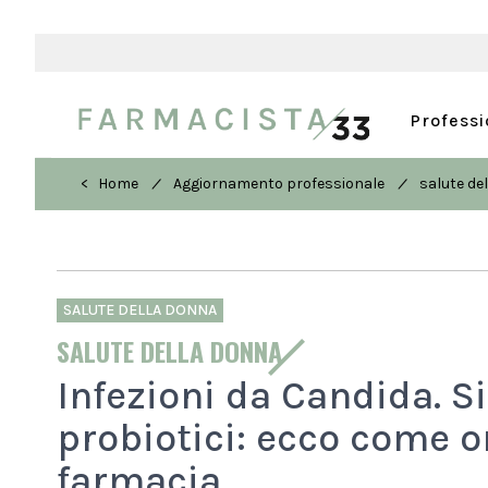
Profess
/
/
< Home
Aggiornamento professionale
salute de
SALUTE DELLA DONNA
SALUTE DELLA DONNA
Infezioni da Candida. S
probiotici: ecco come or
farmacia