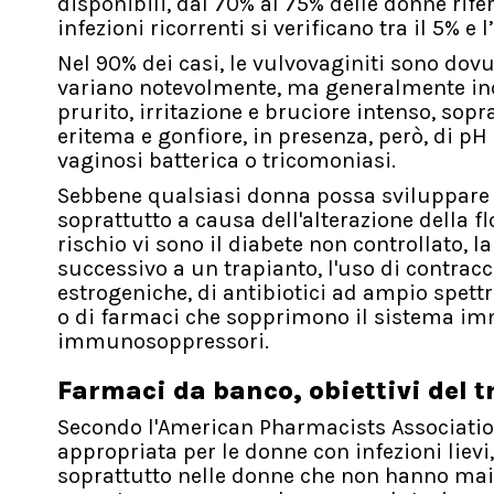
disponibili, dal 70% al 75% delle donne rife
infezioni ricorrenti si verificano tra il 5% e l
Nel 90% dei casi, le vulvovaginiti sono dov
variano notevolmente, ma generalmente inc
prurito, irritazione e bruciore intenso, sop
eritema e gonfiore, in presenza, però, di p
vaginosi batterica o tricomoniasi.
Sebbene qualsiasi donna possa sviluppare Cv
soprattutto a causa dell'alterazione della fl
rischio vi sono il diabete non controllato,
successivo a un trapianto, l'uso di contracc
estrogeniche, di antibiotici ad ampio spettro
o di farmaci che sopprimono il sistema immu
immunosoppressori.
Farmaci da banco, obiettivi del 
Secondo l'American Pharmacists Associatio
appropriata per le donne con infezioni lievi
soprattutto nelle donne che non hanno mai 