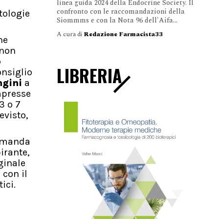
e
linea guida 2024 della Endocrine Society. Il
confronto con le raccomandazioni della
tologie
Siommms e con la Nota 96 dell'Aifa...
A cura di
Redazione Farmacista33
ne
 non
o
LIBRERIA
onsiglio
ngini
a
mpresse
3 o 7
evisto,
comanda
irante,
ginale
 con il
ici.