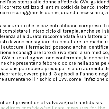
nell'assistenza alle donne affette da CVV, guidan
corretto utilizzo di antimicotici da banco. Inoltr
one e incoraggiare le donne, quando necessario, a
assicurarsi che le pazienti abbiano compreso il c
i completare l'intero ciclo di terapia, anche se i s
erenza alla durata raccomandata è un fattore p
macisti devono consigliare di consultare un medico s
'autocura. I farmacisti possono anche identificar
ione e consigliare loro di rivolgersi a un medico
i CVV o una diagnosi non confermata, le donne in
onne che presentano febbre o dolore nella zona pel
maci che potrebbero predisporre a un aumento de
ricorrente, ovvero più di 3 episodi all’anno o negl
he aumentano il rischio di CVV, come l'infezione d
ent and prevention of vulvovaginal candidiasis.
acytimes.com/view/self-care-measures-for-the-