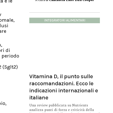
A cura di
Cantabria Labs Difa Cooper
a e le
v
omale,
INTEGRATORI ALIMENTARI
lusi
are
,
ri di
l periodo
2 (Sglt2)
Vitamina D, il punto sulle
raccomandazioni. Ecco le
indicazioni internazionali e
italiane
io,
Una review pubblicata su Nutrients
analizza punti di forza e criticità della