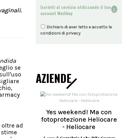
Iscriviti al servizio utilizzando il tuo
aginali.
account Medikey
Dichiaro di aver letto e accetto le
condizioni di
privacy
ndida
eglio se
AZIENDE
sull'uso
igliare
schio,
harmacy
Yes weekend! Ma con
fotoprotezione Heliocare
 oltre ad
- Heliocare
e stime