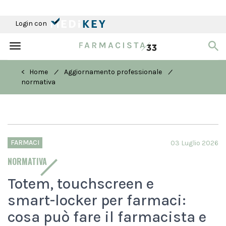
Login con
Toggle
navigation
/
/
< Home
Aggiornamento professionale
normativa
FARMACI
03 Luglio 2026
NORMATIVA
Totem, touchscreen e
smart-locker per farmaci:
cosa può fare il farmacista e