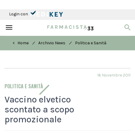
Login con
Toggle
navigation
/
/
< Home
Archivio News
Politica e Sanità
16 Novembre 2011
POLITICA E SANITÀ
Vaccino elvetico
scontato a scopo
promozionale