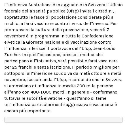
L''influenza Australiana è in agguato e in Svizzera l''Ufficio
federale della sanità pubblica (Ufsp) invita i cittadini,
soprattutto le fasce di popolazione considerate più a
rischio, a farsi vaccinare contro i virus dell''inverno. Per
promuovere la cultura della prevenzione, venerdì 7
novembre è in programma in tutta la Confederazione
elvetica la Giornata nazionale di vaccinazione contro
l''influenza, riferisce il portavoce dell''Ufsp, Jean-Louis
Zurcher. In quell''occasione, presso i medici che
partecipano all''iniziativa, sarà possibile farsi vaccinare
per 25 franchi e senza iscrizione. Il periodo migliore per
sottoporsi all''iniezione scudo va da metà ottobre a metà
novembre, raccomanda l''Ufsp, ricordando che in Svizzera
si ammalano di influenza in media 200 mila persone
all''anno con 400-1.000 morti. In generale - confermano
tuttavia le autorità elvetiche - quest''anno si teme
un''influenza particolarmente aggressiva e vaccinarsi è
ancora più importante.