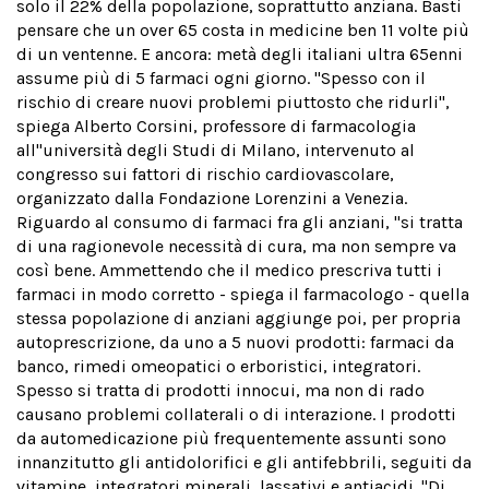
solo il 22% della popolazione, soprattutto anziana. Basti
pensare che un over 65 costa in medicine ben 11 volte più
di un ventenne. E ancora: metà degli italiani ultra 65enni
assume più di 5 farmaci ogni giorno. "Spesso con il
rischio di creare nuovi problemi piuttosto che ridurli",
spiega Alberto Corsini, professore di farmacologia
all''università degli Studi di Milano, intervenuto al
congresso sui fattori di rischio cardiovascolare,
organizzato dalla Fondazione Lorenzini a Venezia.
Riguardo al consumo di farmaci fra gli anziani, "si tratta
di una ragionevole necessità di cura, ma non sempre va
così bene. Ammettendo che il medico prescriva tutti i
farmaci in modo corretto - spiega il farmacologo - quella
stessa popolazione di anziani aggiunge poi, per propria
autoprescrizione, da uno a 5 nuovi prodotti: farmaci da
banco, rimedi omeopatici o erboristici, integratori.
Spesso si tratta di prodotti innocui, ma non di rado
causano problemi collaterali o di interazione. I prodotti
da automedicazione più frequentemente assunti sono
innanzitutto gli antidolorifici e gli antifebbrili, seguiti da
vitamine, integratori minerali, lassativi e antiacidi. "Di