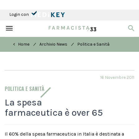
Login con
Toggle
navigation
/
/
< Home
Archivio News
Politica e Sanità
16 Novembre 2011
POLITICA E SANITÀ
La spesa
farmaceutica è over 65
Il 60% della spesa farmaceutica in Italia è destinata a