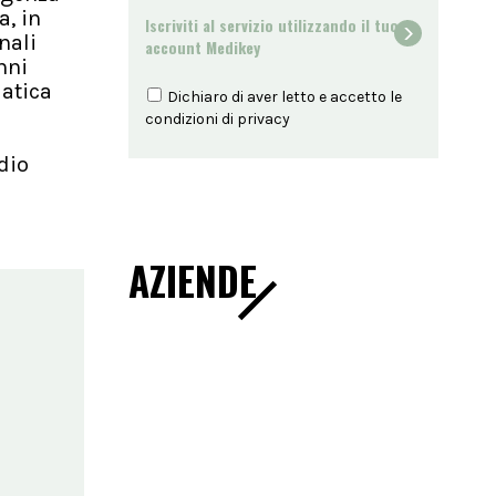
, in
Iscriviti al servizio utilizzando il tuo
nali
account Medikey
nni
matica
Dichiaro di aver letto e accetto le
condizioni di
privacy
dio
AZIENDE