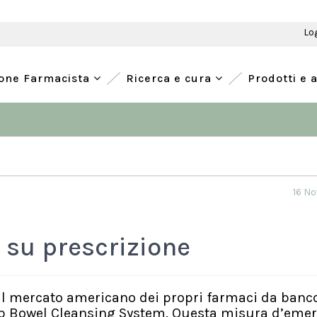
Lo
ione Farmacista
Ricerca e cura
Prodotti e 
16 N
i su prescrizione
dal mercato americano dei propri farmaci da banco
p Bowel Cleansing System. Questa misura d’eme