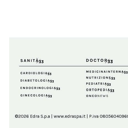
©2026 Edra S.p.a | www.edraspa.it | P.iva 08056040960 |