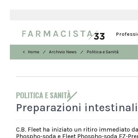
Profess
/
/
< Home
Archivio News
Politica e Sanità
POLITICA E SANITÀ
Preparazioni intestinal
C.B. Fleet ha iniziato un ritiro immediato 
Phospho-soda e Fleet Phospho-soda EZ-Pre