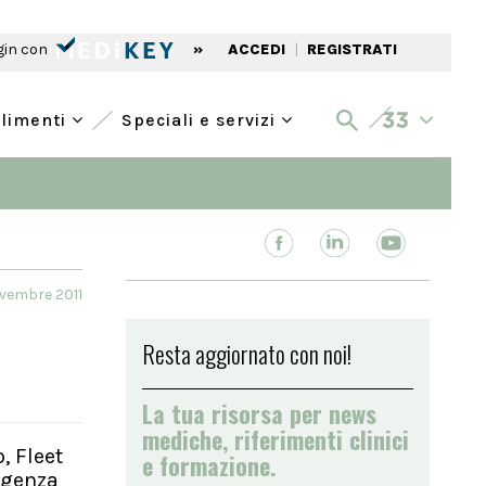
gin con
»
ACCEDI
|
REGISTRATI
alimenti
Speciali e servizi
ovembre 2011
Resta aggiornato con noi!
La tua risorsa per news
mediche, riferimenti clinici
, Fleet
e formazione.
rgenza