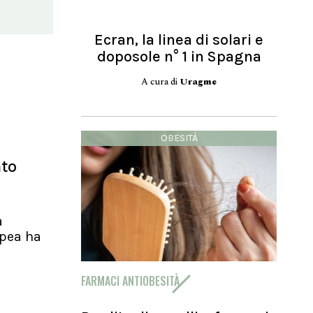
Ecran, la linea di solari e
doposole n° 1 in Spagna
A cura di
Uragme
OBESITÀ
nto
a
pea ha
FARMACI ANTIOBESITÀ