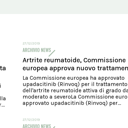
27/12/2019
ARCHIVIO NEWS
Artrite reumatoide, Commissione
ita
europea approva nuovo trattame
La Commissione europea ha approvato
upadacitinib (Rinvoq) per il trattamento
i
dell'artrite reumatoide attiva di grado d
moderato a severoLa Commissione euro
lla
approvato upadacitinib (Rinvoq) per...
..
27/12/2019
ARCHIVIO NEWS