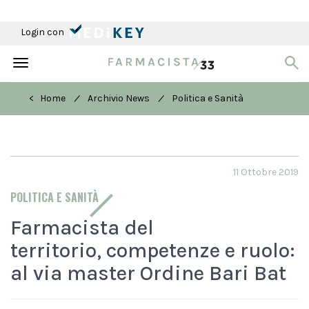
Login con
Toggle
navigation
/
/
< Home
Archivio News
Politica e Sanità
11 Ottobre 2019
POLITICA E SANITÀ
Farmacista del
territorio, competenze e ruolo:
al via master Ordine Bari Bat