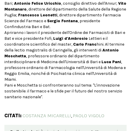
Bari;
Antonio Felice Uricchio
, consiglio direttivo dell'Anvur;
Vito
Montanaro
, direttore del dipartimento della Salute della Regione
Puglia;
Francesco Leonetti
, direttore dipartimento Farmacia
Scienze del Farmaco e
Sergio Fontana
, presidente
Confindustria Bari e Bat.
Apriranno i lavori il presidente dell'Ordine dei Farmacisti di Bari e
Bat e vice presidente Fofi,
Luigi d'Ambrosio
Lettieri e il
coordinatore scientifico del master,
Carlo Franc
hini. Al termine
della lectio magistralis di Caringella, gli interventi di
Antonio
Moschetta
, professore ordinario del dipartimento
interdisciplinare di Medicina dell'Università di Bari e
Luca Pani
,
professore ordinario di Farmacologia nell'Università di Modena e
Reggio Emilia, nonché di Psichiatria clinica nell'Università di
Miami.
Pani e Moschetta si confronteranno sul tema: "L'innovazione
sostenibile: il farmaco e le sfide per il futuro del nostro servizio
sanitario nazionale".
CITATI:
COSTANZA MICARELLI
PAOLO VIGOLO
,