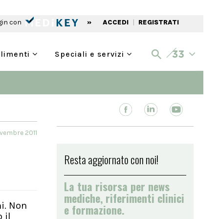
gin con
»
ACCEDI
|
REGISTRATI
alimenti
Speciali e servizi
ovembre 2011
Resta aggiornato con noi!
La tua risorsa per news
mediche, riferimenti clinici
ni. Non
e formazione.
 il