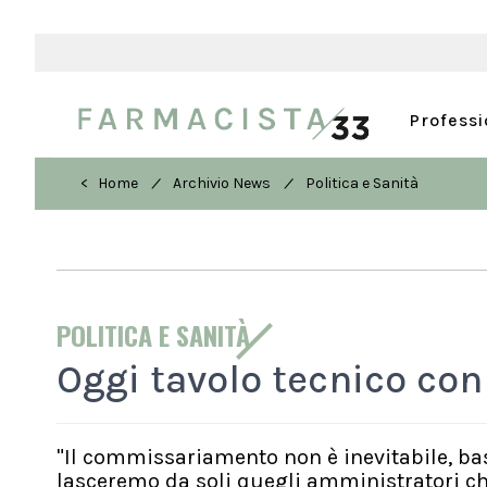
Profess
/
/
< Home
Archivio News
Politica e Sanità
POLITICA E SANITÀ
Oggi tavolo tecnico con 
"Il commissariamento non è inevitabile, bast
lasceremo da soli quegli amministratori ch