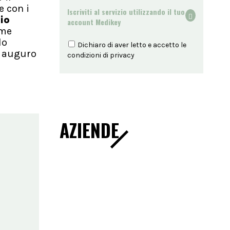
e con i
Iscriviti al servizio utilizzando il tuo
io
account Medikey
rme
lo
Dichiaro di aver letto e accetto le
i auguro
condizioni di
privacy
AZIENDE