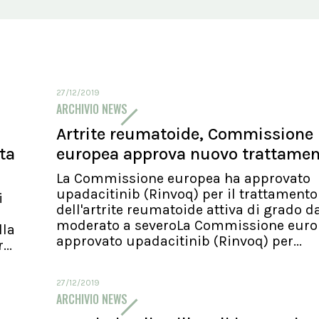
27/12/2019
ARCHIVIO NEWS
Artrite reumatoide, Commissione
ita
europea approva nuovo trattame
La Commissione europea ha approvato
upadacitinib (Rinvoq) per il trattamento
i
dell'artrite reumatoide attiva di grado d
moderato a severoLa Commissione euro
lla
approvato upadacitinib (Rinvoq) per...
..
27/12/2019
ARCHIVIO NEWS