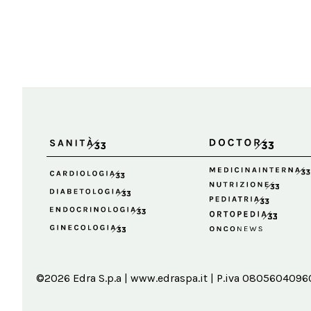
©2026 Edra S.p.a | www.edraspa.it | P.iva 08056040960 |