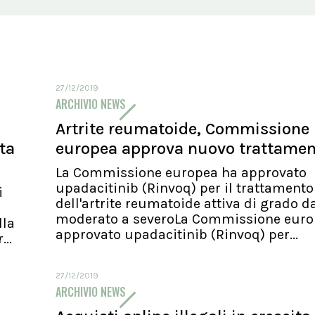
27/12/2019
ARCHIVIO NEWS
Artrite reumatoide, Commissione
ita
europea approva nuovo trattame
La Commissione europea ha approvato
upadacitinib (Rinvoq) per il trattamento
i
dell'artrite reumatoide attiva di grado d
moderato a severoLa Commissione euro
lla
approvato upadacitinib (Rinvoq) per...
..
27/12/2019
ARCHIVIO NEWS