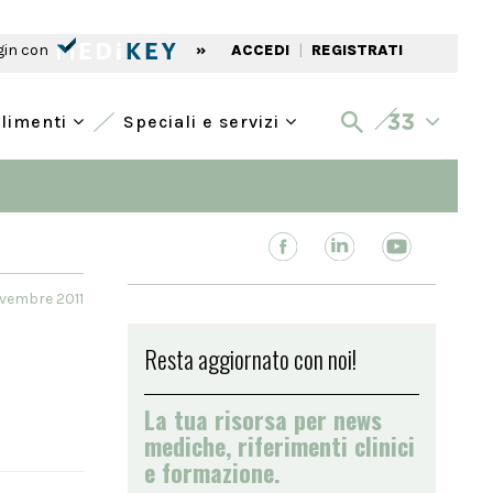
gin con
»
ACCEDI
|
REGISTRATI
alimenti
Speciali e servizi
ovembre 2011
Resta aggiornato con noi!
La tua risorsa per news
mediche, riferimenti clinici
e formazione.