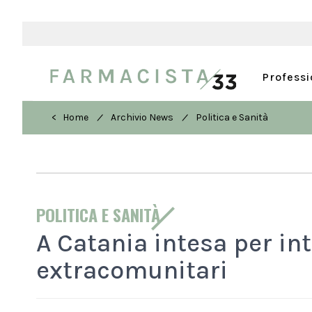
Profess
/
/
< Home
Archivio News
Politica e Sanità
POLITICA E SANITÀ
A Catania intesa per in
extracomunitari