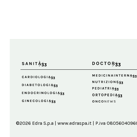
©2026 Edra S.p.a | www.edraspa.it | P.iva 08056040960 |