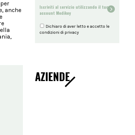
 per
Iscriviti al servizio utilizzando il tuo
e, anche
account Medikey
e
re
Dichiaro di aver letto e accetto le
ella
condizioni di
privacy
ania,
AZIENDE