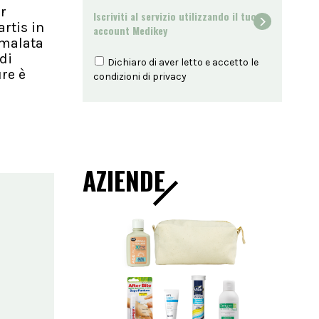
r
Iscriviti al servizio utilizzando il tuo
rtis in
account Medikey
 malata
di
Dichiaro di aver letto e accetto le
ure è
condizioni di
privacy
AZIENDE