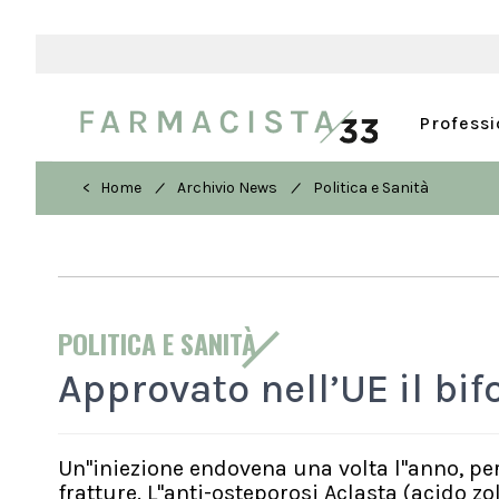
Profess
/
/
< Home
Archivio News
Politica e Sanità
POLITICA E SANITÀ
Approvato nell’UE il bi
Un''iniezione endovena una volta l''anno, 
fratture. L''anti-osteporosi Aclasta (acido z