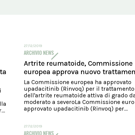
27/12/2019
ARCHIVIO NEWS
Artrite reumatoide, Commissione
ita
europea approva nuovo trattame
La Commissione europea ha approvato
upadacitinib (Rinvoq) per il trattamento
i
dell'artrite reumatoide attiva di grado d
moderato a severoLa Commissione euro
lla
approvato upadacitinib (Rinvoq) per...
..
27/12/2019
ARCHIVIO NEWS