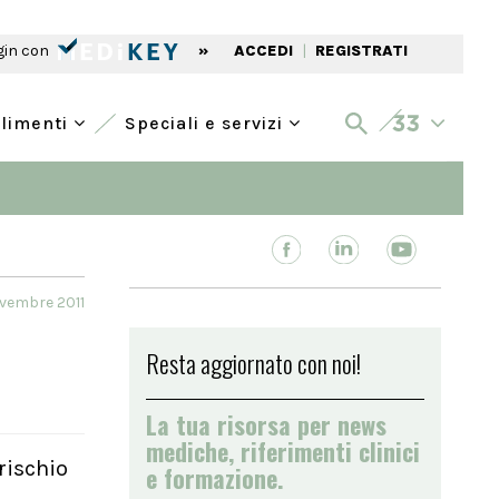
gin con
»
ACCEDI
|
REGISTRATI
alimenti
Speciali e servizi
ovembre 2011
Resta aggiornato con noi!
La tua risorsa per news
mediche, riferimenti clinici
rischio
e formazione.