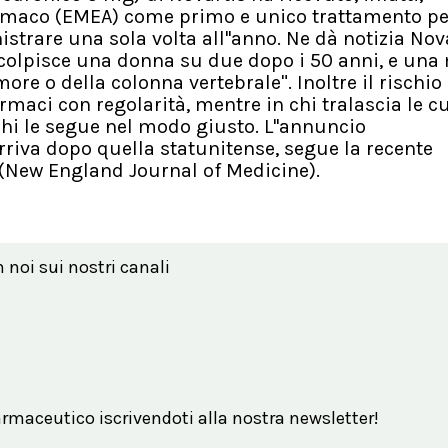
farmaco (EMEA) come primo e unico trattamento pe
rare una sola volta all''anno. Ne dà notizia Nova
colpisce una donna su due dopo i 50 anni, e una
re o della colonna vertebrale". Inoltre il rischio 
rmaci con regolarità, mentre in chi tralascia le c
 chi le segue nel modo giusto. L''annuncio
arriva dopo quella statunitense, segue la recente
 (New England Journal of Medicine).
n noi sui nostri canali
maceutico iscrivendoti alla nostra newsletter!