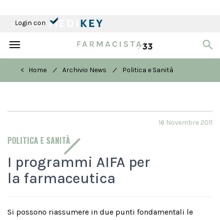
Login con
Toggle
navigation
/
/
< Home
Archivio News
Politica e Sanità
16 Novembre 2011
POLITICA E SANITÀ
I programmi AIFA per
la farmaceutica
Si possono riassumere in due punti fondamentali le