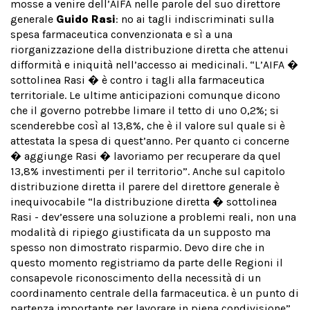
mosse a venire dell’AIFA nelle parole del suo direttore
generale
Guido Rasi
: no ai tagli indiscriminati sulla
spesa farmaceutica convenzionata e sì a una
riorganizzazione della distribuzione diretta che attenui
difformità e iniquità nell’accesso ai medicinali. “L’AIFA �
sottolinea Rasi � è contro i tagli alla farmaceutica
territoriale. Le ultime anticipazioni comunque dicono
che il governo potrebbe limare il tetto di uno 0,2%; si
scenderebbe così al 13,8%, che è il valore sul quale si è
attestata la spesa di quest’anno. Per quanto ci concerne
� aggiunge Rasi � lavoriamo per recuperare da quel
13,8% investimenti per il territorio”. Anche sul capitolo
distribuzione diretta il parere del direttore generale è
inequivocabile “la distribuzione diretta � sottolinea
Rasi - dev’essere una soluzione a problemi reali, non una
modalità di ripiego giustificata da un supposto ma
spesso non dimostrato risparmio. Devo dire che in
questo momento registriamo da parte delle Regioni il
consapevole riconoscimento della necessità di un
coordinamento centrale della farmaceutica. è un punto di
partenza importante per lavorare in piena condivisione”.