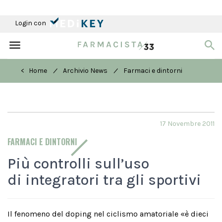
Login con
Toggle
navigation
/
/
< Home
Archivio News
Farmaci e dintorni
17 Novembre 2011
FARMACI E DINTORNI
Più controlli sull’uso
di integratori tra gli sportivi
Il fenomeno del doping nel ciclismo amatoriale «è dieci