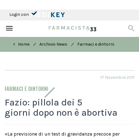
Login con
Toggle
navigation
/
/
< Home
Archivio News
Farmaci e dintorni
17 Novembre 2011
FARMACI E DINTORNI
Fazio: pillola dei 5
giorni dopo non è abortiva
«La previsione di un test di gravidanza precoce per