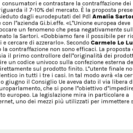
 consumatori e contrastare la contraffazione dei
riguarda il 7-10% del mercato. È la proposta pres
sieduto dagli eurodeputati del Pdl
Amalia Sarto
e con l''azienda Gi.bi.effe. «L''Unione europea deve
 bloccare un fenomeno che pesa negativamente sull
rmato la Sartori. «Dobbiamo fare il possibile per ri
i e cercare di azzerarlo». Secondo
Carmelo Lo L
tro la contraffazione non sono efficaci. La proposta 
ia il primo controllore dell''originalità dei prodot
ire un codice univoco sulla confezione esterna de
direttamente sul prodotto finito. L''utente finale n
entico in tutti i tre i casi. In tal modo avrà «la ce
io giugno il Consiglio Ue aveva dato il via libera d
Europarlamento, che si pone l''obiettivo d''impedir
ato europeo. La legislazione mira in particolare a
ernet, uno dei mezzi più utilizzati per immettere 