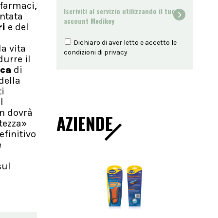
 farmaci,
Iscriviti al servizio utilizzando il tuo
entata
account Medikey
ri
e del
Dichiaro di aver letto e accetto le
a vita
condizioni di
privacy
durre il
uca
di
della
ti
l
on dovrà
AZIENDE
rtezza»
efinitivo
e
sul