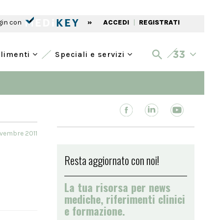
gin con
»
ACCEDI
|
REGISTRATI
alimenti
Speciali e servizi
ovembre 2011
Resta aggiornato con noi!
La tua risorsa per news
mediche, riferimenti clinici
e formazione.