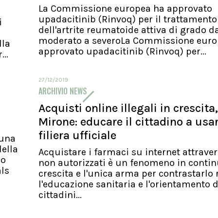
La Commissione europea ha approvato
upadacitinib (Rinvoq) per il trattamento
i
dell'artrite reumatoide attiva di grado d
moderato a severoLa Commissione euro
lla
approvato upadacitinib (Rinvoq) per...
..
27/12/2019
ARCHIVIO NEWS
Acquisti online illegali in crescita,
Mirone: educare il cittadino a usa
filiera ufficiale
 una
ella
Acquistare i farmaci su internet attraver
io
non autorizzati è un fenomeno in conti
als
crescita e l'unica arma per contrastarlo 
l'educazione sanitaria e l'orientamento d
cittadini...