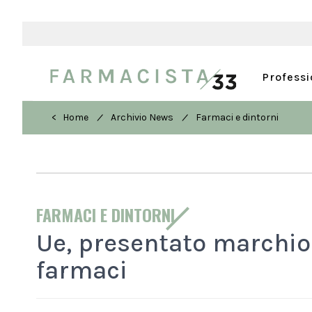
Profess
/
/
< Home
Archivio News
Farmaci e dintorni
FARMACI E DINTORNI
Ue, presentato marchio
farmaci