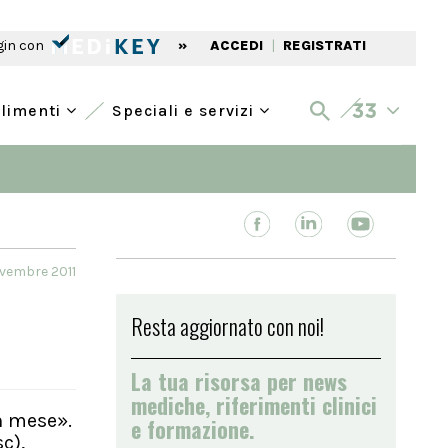
gin con
»
ACCEDI
|
REGISTRATI
alimenti
Speciali e servizi
vembre 2011
Resta aggiornato con noi!
La tua risorsa per news
mediche, riferimenti clinici
un mese».
e formazione.
c),