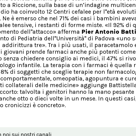
lto a Riccione, sulla base di un’indagine multicen
io ha coinvolto 12 Centri cefalee per l''età evolut
 Ne è emerso che nel 71% dei casi i bambini ave
alee tensive, i restanti di forme miste. «Il 92% di 
ento dell''attacco» afferma
Pier Antonio Batti
to di Pediatria dell''Università'' di Padova «uno 
ddirittura tre». Tra i più usati, il paracetamolo e
ei giovani prende farmaci anche più potenti come
o senza chiedere consiglio ai medici, il 47% si rivo
rologo infantile. La terapia con i farmaci è quella 
n 8% di soggetti che sceglie terapie non farmacolo
vo-comportamentale, omeopatia, agopuntura e cur
ti collaterali delle medicine» aggiunge Battistel
ccorto: talvolta i genitori hanno la mano pesante 
nche otto o dieci volte in un mese. In questi casi,
 o cronicizzi è concreto».
n noi sui nostri canali