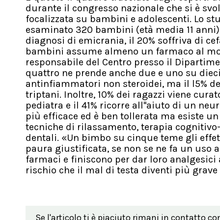
durante il congresso nazionale che si è svo
focalizzata su bambini e adolescenti. Lo stud
esaminato 320 bambini (età media 11 anni).
diagnosi di emicrania, il 20% soffriva di cef
bambini assume almeno un farmaco al mom
responsabile del Centro presso il Dipartimen
quattro ne prende anche due e uno su dieci a
antinfiammatori non steroidei, ma il l5% d
triptani. Inoltre, 10% dei ragazzi viene curat
pediatra e il 41% ricorre all''aiuto di un neu
più efficace ed è ben tollerata ma esiste u
tecniche di rilassamento, terapia cogniti
dentali. «Un bimbo su cinque teme gli effet
paura giustificata, se non se ne fa un uso a
farmaci e finiscono per dar loro analgesici a
rischio che il mal di testa diventi più grave
Se l'articolo ti è piaciuto rimani in contatto co