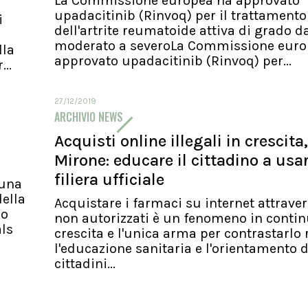
La Commissione europea ha approvato
upadacitinib (Rinvoq) per il trattamento
i
dell'artrite reumatoide attiva di grado d
moderato a severoLa Commissione euro
lla
approvato upadacitinib (Rinvoq) per...
..
27/12/2019
ARCHIVIO NEWS
Acquisti online illegali in crescita,
Mirone: educare il cittadino a usa
filiera ufficiale
 una
ella
Acquistare i farmaci su internet attraver
io
non autorizzati è un fenomeno in conti
als
crescita e l'unica arma per contrastarlo 
l'educazione sanitaria e l'orientamento d
cittadini...