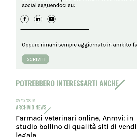
social seguendoci su:
Oppure rimani sempre aggiornato in ambito far
ISCRIVITI
POTREBBERO INTERESSARTI ANCHE
28/12/2019
ARCHIVIO NEWS
Farmaci veterinari online, Anmvi: in
studio bollino di qualità siti di vend
legale