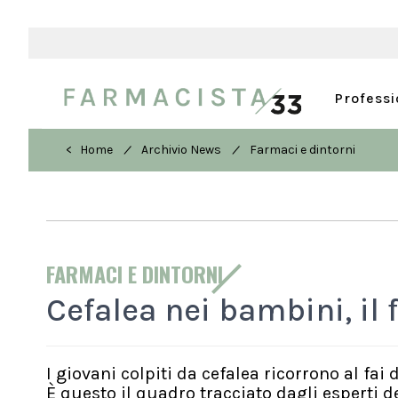
Profess
/
/
< Home
Archivio News
Farmaci e dintorni
FARMACI E DINTORNI
Cefalea nei bambini, il 
I giovani colpiti da cefalea ricorrono al fai
È questo il quadro tracciato dagli esperti del