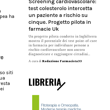
Screening cardiovascolare:
test colesterolo intercetta
a
un paziente a rischio su
pea ha
cinque. Progetto pilota in
farmacie Uk
Un progetto pilota condotto in Inghilterra
mostra il potenziale dei test point-of-care
in farmacia per individuare persone a
rischio cardiovascolare non ancora
diagnosticate e raggiungere cittadini...
re
A cura di
Redazione Farmacista33
so siti
nua
LIBRERIA
resta
ei