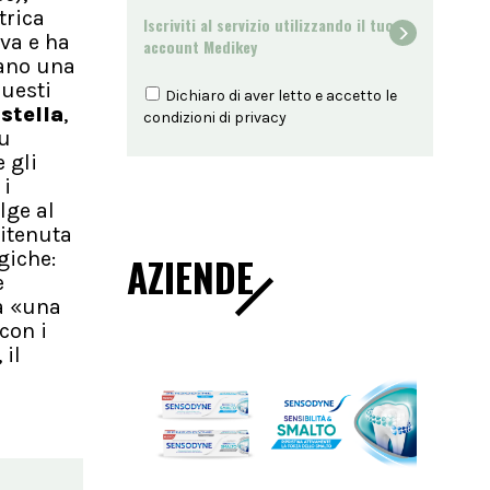
trica
Iscriviti al servizio utilizzando il tuo
iva e ha
account Medikey
vano una
questi
Dichiaro di aver letto e accetto le
stella
,
condizioni di
privacy
su
 gli
 i
lge al
ritenuta
giche:
AZIENDE
e
la «una
con i
 il