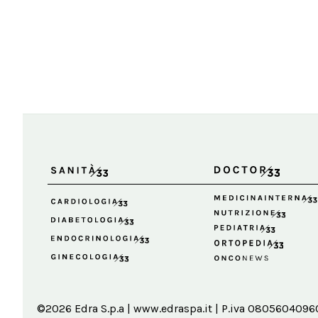
©2026 Edra S.p.a | www.edraspa.it | P.iva 08056040960 |