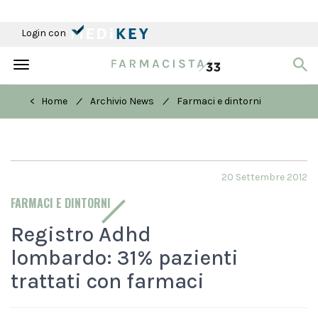
Login con
Toggle
navigation
/
/
< Home
Archivio News
Farmaci e dintorni
20 Settembre 2012
FARMACI E DINTORNI
Registro Adhd
lombardo: 31% pazienti
trattati con farmaci