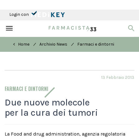
Login con
Toggle
navigation
/
/
< Home
Archivio News
Farmaci e dintorni
13 Febbraio 2013
FARMACI E DINTORNI
Due nuove molecole
per la cura dei tumori
La Food and drug administration, agenzia regolatoria