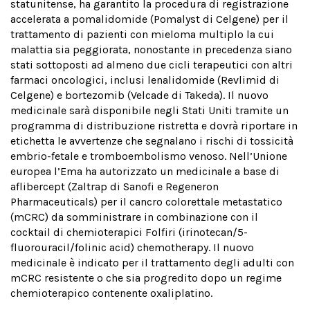
statunitense, ha garantito la procedura di registrazione
accelerata a pomalidomide (Pomalyst di Celgene) per il
trattamento di pazienti con mieloma multiplo la cui
malattia sia peggiorata, nonostante in precedenza siano
stati sottoposti ad almeno due cicli terapeutici con altri
farmaci oncologici, inclusi lenalidomide (Revlimid di
Celgene) e bortezomib (Velcade di Takeda). Il nuovo
medicinale sarà disponibile negli Stati Uniti tramite un
programma di distribuzione ristretta e dovrà riportare in
etichetta le avvertenze che segnalano i rischi di tossicità
embrio-fetale e tromboembolismo venoso. Nell’Unione
europea l’Ema ha autorizzato un medicinale a base di
aflibercept (Zaltrap di Sanofi e Regeneron
Pharmaceuticals) per il cancro colorettale metastatico
(mCRC) da somministrare in combinazione con il
cocktail di chemioterapici Folfiri (irinotecan/5-
fluorouracil/folinic acid) chemotherapy. Il nuovo
medicinale è indicato per il trattamento degli adulti con
mCRC resistente o che sia progredito dopo un regime
chemioterapico contenente oxaliplatino.