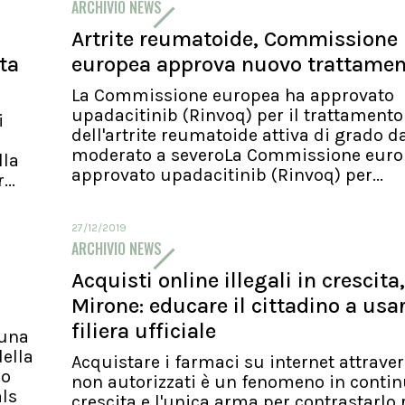
ARCHIVIO NEWS
Artrite reumatoide, Commissione
ita
europea approva nuovo trattame
La Commissione europea ha approvato
upadacitinib (Rinvoq) per il trattamento
i
dell'artrite reumatoide attiva di grado d
moderato a severoLa Commissione euro
lla
approvato upadacitinib (Rinvoq) per...
..
27/12/2019
ARCHIVIO NEWS
Acquisti online illegali in crescita,
Mirone: educare il cittadino a usa
filiera ufficiale
 una
ella
Acquistare i farmaci su internet attraver
io
non autorizzati è un fenomeno in conti
als
crescita e l'unica arma per contrastarlo 