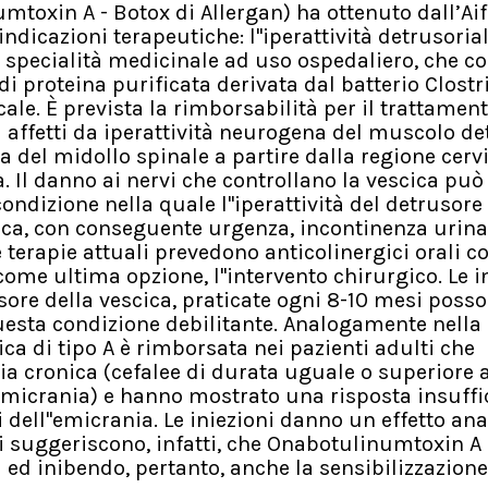
mtoxin A - Botox di Allergan) ha ottenuto dall’Ai
dicazioni terapeutiche: l''iperattività detrusorial
specialità medicinale ad uso ospedaliero, che c
di proteina purificata derivata dal batterio Clost
ale. È prevista
la rimborsabilità per il trattamen
i affetti da iperattività neurogena del muscolo d
ta del midollo spinale a partire dalla regione cerv
pla. Il danno ai nervi che controllano la vescica può
ondizione nella quale l''iperattività del detrusor
ica, con conseguente urgenza, incontinenza urina
terapie attuali prevedono anticolinergici orali 
ome ultima opzione, l''intervento chirurgico. Le i
re della vescica, praticate ogni 8-10 mesi poss
 questa condizione debilitante. Analogamente nella
ica di tipo A è rimborsata nei pazienti adulti che
ia cronica (cefalee di durata uguale o superiore a
emicrania) e hanno mostrato una risposta insuffi
i dell''emicrania. Le iniezioni danno un effetto an
nici suggeriscono, infatti, che Onabotulinumtoxin A
 ed inibendo, pertanto, anche la sensibilizzazione