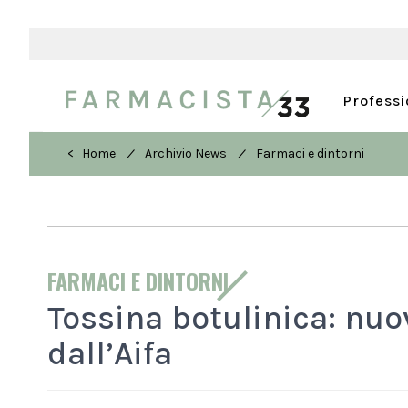
Profess
/
/
< Home
Archivio News
Farmaci e dintorni
FARMACI E DINTORNI
Tossina botulinica: nuo
dall’Aifa