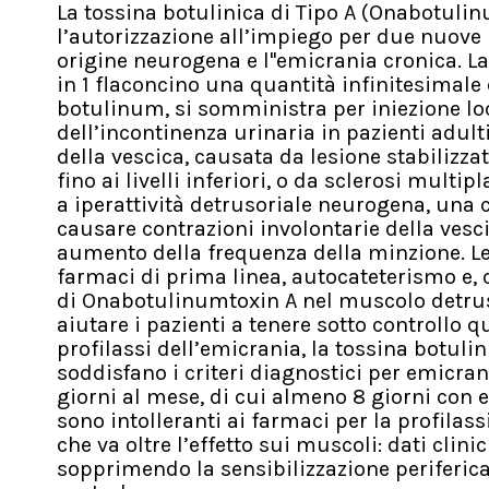
La tossina botulinica di Tipo A (Onabotulinu
l’autorizzazione all’impiego per due nuove in
origine neurogena
e l''emicrania cronica. La
in 1 flaconcino una quantità infinitesimale 
botulinum, si somministra per iniezione loc
dell’incontinenza urinaria in pazienti adult
della vescica, causata da lesione stabilizza
fino ai livelli inferiori, o da sclerosi multi
a iperattività detrusoriale neurogena, una c
causare contrazioni involontarie della vesc
aumento della frequenza della minzione. Le 
farmaci di prima linea, autocateterismo e, c
di Onabotulinumtoxin A nel muscolo detruso
aiutare i pazienti a tenere sotto controllo
profilassi dell’emicrania, la tossina botulin
soddisfano i criteri diagnostici per emicran
giorni al mese, di cui almeno 8 giorni con 
sono intolleranti ai farmaci per la profilass
che va oltre l’effetto sui muscoli: dati cli
sopprimendo la sensibilizzazione periferica