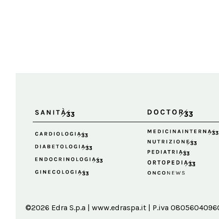
©2026 Edra S.p.a | www.edraspa.it | P.iva 08056040960 |