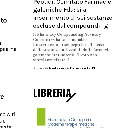
Peptidi. Comitato Farmacie
galeniche Fda: sì a
inserimento di sei sostanze
nto
escluse dal compounding
Il Pharmacy Compounding Advisory
Committee ha raccomandato
a
l'inserimento di sei peptidi nell'elenco
pea ha
delle sostanze utilizzabili dalle farmacie
galeniche statunitensi. Il voto non
vincolante riapre il...
A cura di
Redazione Farmacista33
LIBRERIA
re
so siti
nua
resta