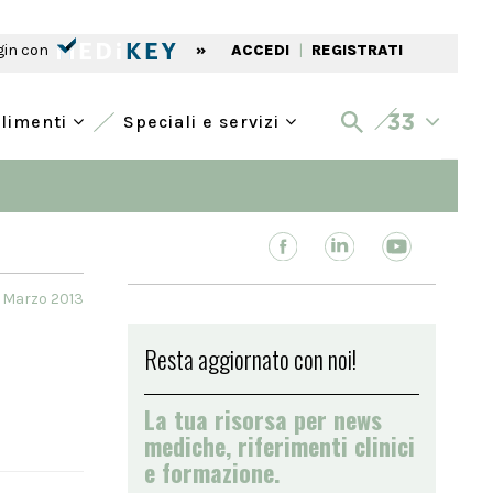
gin con
»
ACCEDI
|
REGISTRATI
alimenti
Speciali e servizi
4 Marzo 2013
Resta aggiornato con noi!
La tua risorsa per news
mediche, riferimenti clinici
e formazione.