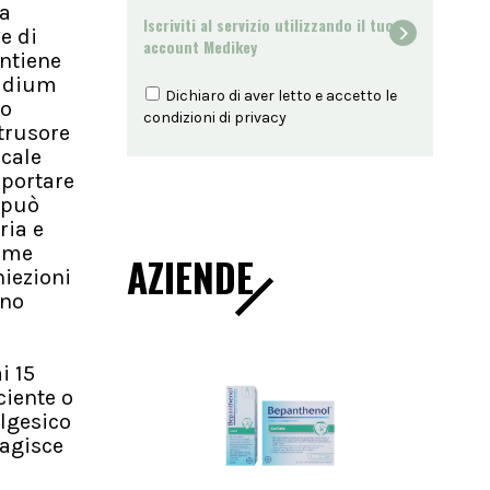
fa
Iscriviti al servizio utilizzando il tuo
e di
account Medikey
ontiene
ridium
Dichiaro di aver letto e accetto le
to
condizioni di
privacy
etrusore
icale
 portare
e può
ria e
come
AZIENDE
niezioni
ono
i 15
ciente o
algesico
 agisce