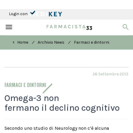
Login con
Toggle
navigation
/
/
< Home
Archivio News
Farmaci e dintorni
26 Settembre 2013
FARMACI E DINTORNI
Omega-3 non
fermano il declino cognitivo
Secondo uno studio di Neurology non c’è alcuna