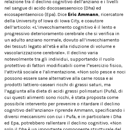
relazione tra il declino cognitivo dell’anziano e i livelli
nel sangue di acido docosaesaenoico (Dha) ed
eicosapentaenoico (Epa). Dice
Eric Ammann
, ricercatore
della University of Iowa di Iowa City, e coautore
dell’articolo: «L’invecchiamento cognitivo è il lento e
progressivo deterioramento cerebrale che si verifica in
un adulto anziano normale, dovuto all’invecchiamento
dei tessuti legato all’età e alla riduzione di volume e
vascolarizzazione cerebrale». Il declino varia
notevolmente tra gli individui, supportando il ruolo
protettivo di fattori modificabili come l''esercizio fisico,
l’attività sociale e l’alimentazione. «Non solo pesce e noci
possono essere sane alternative alla carne rossa e ai
prodotti lattiero-caseari ricchi di grassi saturi, ma
l’aggiunta alla dieta di acidi grassi polinsaturi (Pufa), di
cui questi alimenti sono ricchi, è stata proposta come
possibile intervento per prevenire o ritardare il declino
cognitivo dell’anziano» riprende Ammann, specificando i
diversi meccanismi con cui i Pufa, e in particolare i Dha
ed Epa, potrebbero rallentare il declino cognitivo. «Non
solo il Dha è un importante componente strutturale del