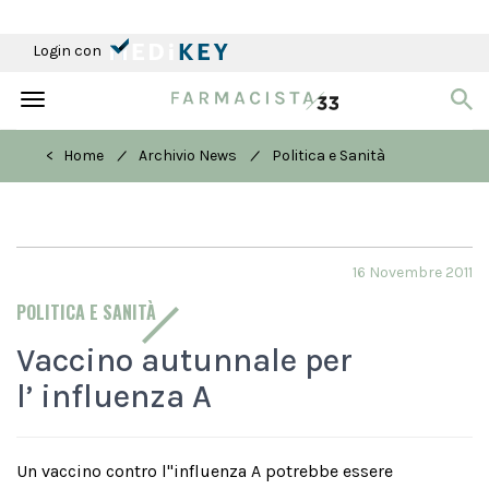
Login con
Toggle
navigation
/
/
< Home
Archivio News
Politica e Sanità
16 Novembre 2011
POLITICA E SANITÀ
Vaccino autunnale per
l’ influenza A
Un vaccino contro l''influenza A potrebbe essere