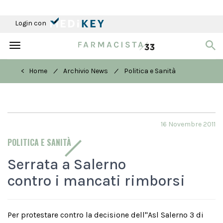
Login con
Toggle
navigation
/
/
< Home
Archivio News
Politica e Sanità
16 Novembre 2011
POLITICA E SANITÀ
Serrata a Salerno
contro i mancati rimborsi
Per protestare contro la decisione dell''Asl Salerno 3 di