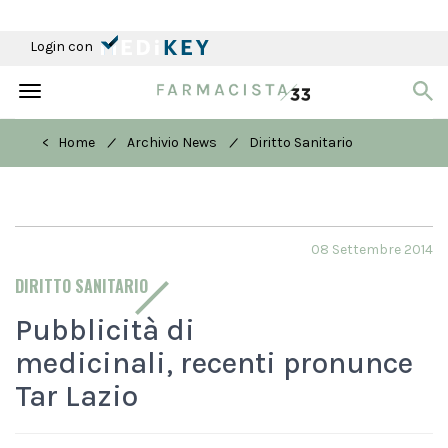
Login con
Toggle
navigation
/
/
< Home
Archivio News
Diritto Sanitario
08 Settembre 2014
DIRITTO SANITARIO
Pubblicità di
medicinali, recenti pronunce
Tar Lazio