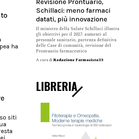
Revisione Prontuario,
Schillaci: meno farmaci
nto
datati, più innovazione
Il ministro della Salute Schillaci illustra
gli obiettivi per il 2027: aumenti al
a
personale sanitario, partenza definitiva
delle Case di comunità, revisione del
pea ha
Prontuario farmaceutico
A cura di
Redazione Farmacista33
LIBRERIA
re
so siti
nua
resta
ei