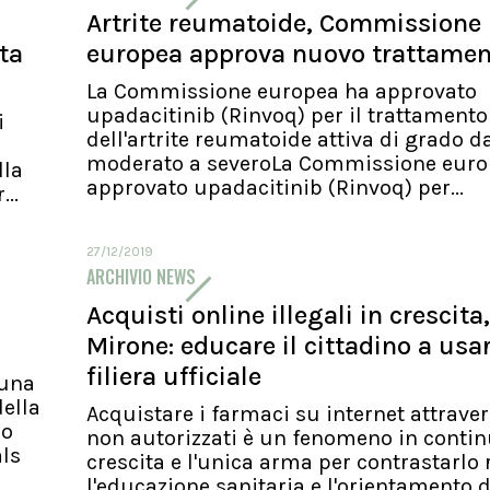
Artrite reumatoide, Commissione
ita
europea approva nuovo trattame
La Commissione europea ha approvato
upadacitinib (Rinvoq) per il trattamento
i
dell'artrite reumatoide attiva di grado d
moderato a severoLa Commissione euro
lla
approvato upadacitinib (Rinvoq) per...
..
27/12/2019
ARCHIVIO NEWS
Acquisti online illegali in crescita,
Mirone: educare il cittadino a usa
filiera ufficiale
 una
ella
Acquistare i farmaci su internet attraver
io
non autorizzati è un fenomeno in conti
als
crescita e l'unica arma per contrastarlo 
l'educazione sanitaria e l'orientamento d