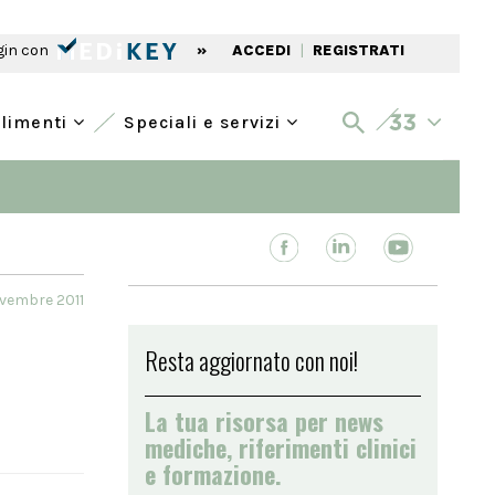
gin con
»
ACCEDI
|
REGISTRATI
alimenti
Speciali e servizi
ovembre 2011
Resta aggiornato con noi!
La tua risorsa per news
mediche, riferimenti clinici
e formazione.