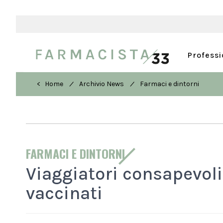
Profess
/
/
< Home
Archivio News
Farmaci e dintorni
FARMACI E DINTORNI
Viaggiatori consapevol
vaccinati