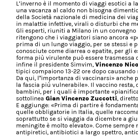
L’inverno è il momento di viaggi esotici a l
una vacanza al caldo non bisogna dimenticar
della Società nazionale di medicina dei via
in malattie infettive, virali o disturbi che 
Gli esperti, riuniti a Milano in un convegno
ritengono che i viaggiatori siano ancora «p
prima di un lungo viaggio, per se stessi e p
conosciute come diarrea o epatite, per gli e
forma più virulente può essere trasmessa co
infine il presidente Simvim,
Vincenzo Nico
tipici compaiono 13-22 ore dopo causando r
Da qui, l''importanza di vaccinarsi» anche 
la fascia più vulnerabile». Il vaccino resta,
bambini, per i quali è importante «pianific
sottolinea
Gian Vincenzo Zuccotti
, diret
E aggiunge: «Prima di partire è fondamentale
quelle obbligatorie in Italia, quelle raccom
soprattutto se si viaggia da dicembre a giu
meningite è molto elevato». Come sempre n
antipiretici, antibiotici a largo spettro, antid