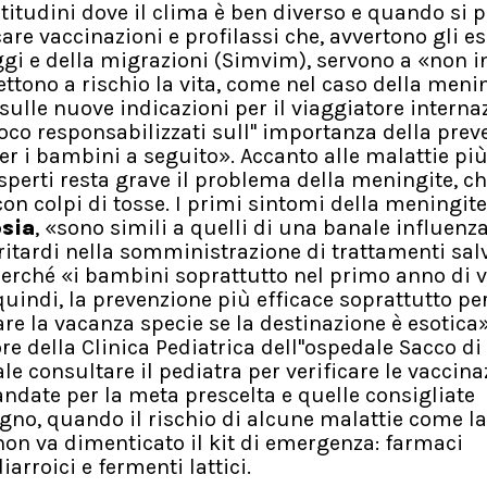
atitudini dove il clima è ben diverso e quando si p
e vaccinazioni e profilassi che, avvertono gli es
ggi e della migrazioni (Simvim), servono a «non i
mettono a rischio la vita, come nel caso della meni
 sulle nuove indicazioni per il viaggiatore interna
oco responsabilizzati sull'' importanza della pre
er i bambini a seguito». Accanto alle malattie pi
sperti resta grave il problema della meningite, ch
n colpi di tosse. I primi sintomi della meningite
sia
, «sono simili a quelli di una banale influenza
itardi nella somministrazione di trattamenti salv
perché «i bambini soprattutto nel primo anno di v
 quindi, la prevenzione più efficace soprattutto per
are la vacanza specie se la destinazione è esotica
tore della Clinica Pediatrica dell''ospedale Sacco di
 consultare il pediatra per verificare le vaccina
andate per la meta prescelta e quelle consigliate
gno, quando il rischio di alcune malattie come la
on va dimenticato il kit di emergenza: farmaci
iarroici e fermenti lattici.