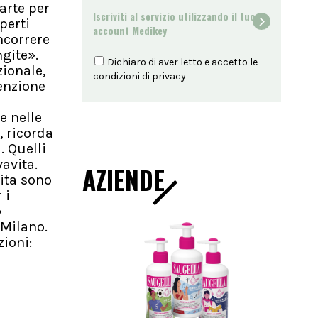
arte per
Iscriviti al servizio utilizzando il tuo
perti
account Medikey
ncorrere
ngite».
Dichiaro di aver letto e accetto le
zionale,
condizioni di
privacy
venzione
ù
e nelle
, ricorda
. Quelli
avita.
AZIENDE
ita sono
 i
»
 Milano.
zioni: