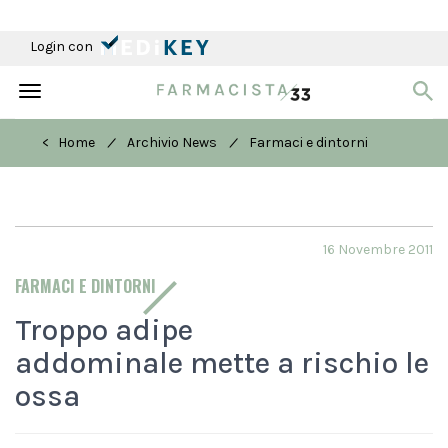
Login con
Toggle
navigation
/
/
< Home
Archivio News
Farmaci e dintorni
16 Novembre 2011
FARMACI E DINTORNI
Troppo adipe
addominale mette a rischio le
ossa