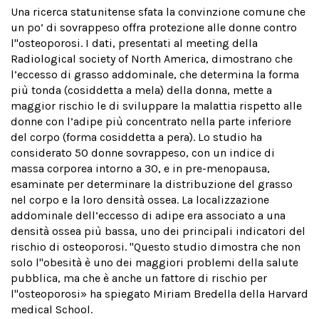
Una ricerca statunitense sfata la convinzione comune che
un po’ di sovrappeso offra protezione alle donne contro
l''osteoporosi. I dati, presentati al meeting della
Radiological society of North America, dimostrano che
l’eccesso di grasso addominale, che determina la forma
più tonda (cosiddetta a mela) della donna, mette a
maggior rischio le di sviluppare la malattia rispetto alle
donne con l’adipe più concentrato nella parte inferiore
del corpo (forma cosiddetta a pera). Lo studio ha
considerato 50 donne sovrappeso, con un indice di
massa corporea intorno a 30, e in pre-menopausa,
esaminate per determinare la distribuzione del grasso
nel corpo e la loro densità ossea. La localizzazione
addominale dell’eccesso di adipe era associato a una
densità ossea più bassa, uno dei principali indicatori del
rischio di osteoporosi. "Questo studio dimostra che non
solo l''obesità è uno dei maggiori problemi della salute
pubblica, ma che è anche un fattore di rischio per
l''osteoporosi» ha spiegato Miriam Bredella della Harvard
medical School.