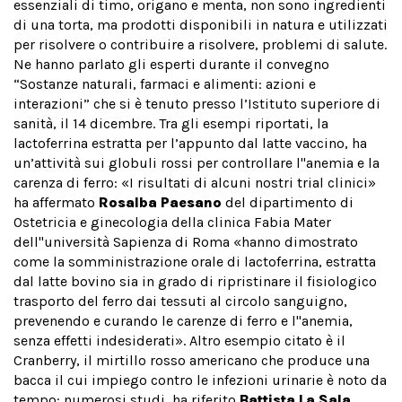
essenziali di timo, origano e menta, non sono ingredienti
di una torta, ma prodotti disponibili in natura e utilizzati
per risolvere o contribuire a risolvere, problemi di salute.
Ne hanno parlato gli esperti durante il convegno
“Sostanze naturali, farmaci e alimenti: azioni e
interazioni” che si è tenuto presso l’Istituto superiore di
sanità, il 14 dicembre. Tra gli esempi riportati, la
lactoferrina estratta per l’appunto dal latte vaccino, ha
un’attività sui globuli rossi per controllare l''anemia e la
carenza di ferro: «I risultati di alcuni nostri trial clinici»
ha affermato
Rosalba Paesano
del dipartimento di
Ostetricia e ginecologia della clinica Fabia Mater
dell''università Sapienza di Roma «hanno dimostrato
come la somministrazione orale di lactoferrina, estratta
dal latte bovino sia in grado di ripristinare il fisiologico
trasporto del ferro dai tessuti al circolo sanguigno,
prevenendo e curando le carenze di ferro e l''anemia,
senza effetti indesiderati». Altro esempio citato è il
Cranberry, il mirtillo rosso americano che produce una
bacca il cui impiego contro le infezioni urinarie è noto da
tempo: numerosi studi, ha riferito
Battista La Sala