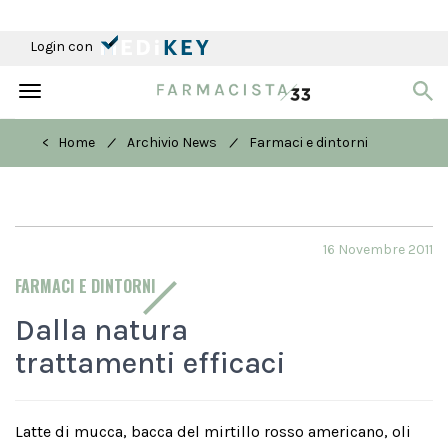
Login con
Toggle
navigation
/
/
< Home
Archivio News
Farmaci e dintorni
16 Novembre 2011
FARMACI E DINTORNI
Dalla natura
trattamenti efficaci
Latte di mucca, bacca del mirtillo rosso americano, oli