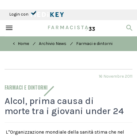
Login con
Toggle
navigation
/
/
< Home
Archivio News
Farmaci e dintorni
16 Novembre 2011
FARMACI E DINTORNI
Alcol, prima causa di
morte tra i giovani under 24
L''Organizzazione mondiale della sanità stima che nel