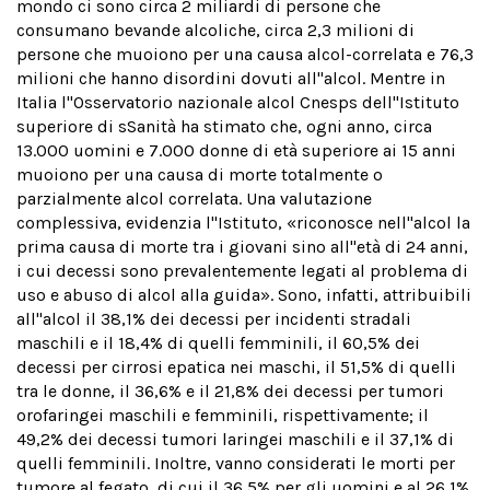
mondo ci sono circa 2 miliardi di persone che
consumano bevande alcoliche, circa 2,3 milioni di
persone che muoiono per una causa alcol-correlata e 76,3
milioni che hanno disordini dovuti all''alcol. Mentre in
Italia l''Osservatorio nazionale alcol Cnesps dell''Istituto
superiore di sSanità ha stimato che, ogni anno, circa
13.000 uomini e 7.000 donne di età superiore ai 15 anni
muoiono per una causa di morte totalmente o
parzialmente alcol correlata. Una valutazione
complessiva, evidenzia l''Istituto, «riconosce nell''alcol la
prima causa di morte tra i giovani sino all''età di 24 anni,
i cui decessi sono prevalentemente legati al problema di
uso e abuso di alcol alla guida». Sono, infatti, attribuibili
all''alcol il 38,1% dei decessi per incidenti stradali
maschili e il 18,4% di quelli femminili, il 60,5% dei
decessi per cirrosi epatica nei maschi, il 51,5% di quelli
tra le donne, il 36,6% e il 21,8% dei decessi per tumori
orofaringei maschili e femminili, rispettivamente; il
49,2% dei decessi tumori laringei maschili e il 37,1% di
quelli femminili. Inoltre, vanno considerati le morti per
tumore al fegato, di cui il 36,5% per gli uomini e al 26,1%