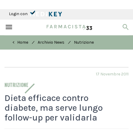
Login con
Toggle
navigation
/
/
< Home
Archivio News
Nutrizione
17 Novembre 2011
NUTRIZIONE
Dieta efficace contro
diabete, ma serve lungo
follow-up per validarla