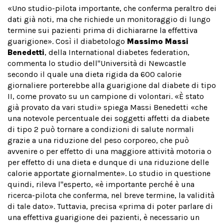
«Uno studio-pilota importante, che conferma peraltro dei
dati già noti, ma che richiede un monitoraggio di lungo
termine sui pazienti prima di dichiararne la effettiva
guarigione». Così il diabetologo
Massimo Massi
Benedetti
, della International diabetes federation,
commenta lo studio dell''Università di Newcastle
secondo il quale una dieta rigida da 600 calorie
giornaliere porterebbe alla guarigione dal diabete di tipo
II, come provato su un campione di volontari. «È stato
già provato da vari studi» spiega Massi Benedetti «che
una notevole percentuale dei soggetti affetti da diabete
di tipo 2 può tornare a condizioni di salute normali
grazie a una riduzione del peso corporeo, che può
avvenire o per effetto di una maggiore attività motoria o
per effetto di una dieta e dunque di una riduzione delle
calorie apportate giornalmente». Lo studio in questione
quindi, rileva l''esperto, «è importante perché è una
ricerca-pilota che conferma, nel breve termine, la validità
di tale dato». Tuttavia, precisa «prima di poter parlare di
una effettiva guarigione dei pazienti, è necessario un