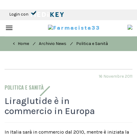
Login con
Toggle
navigation
/
/
< Home
Archivio News
Politica e Sanità
16 Novembre 2011
POLITICA E SANITÀ
Liraglutide è in
commercio in Europa
In Italia sarà in commercio dal 2010, mentre è iniziata la