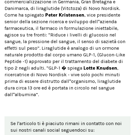
commercializzazione in Germania, Gran Bretagna e
Danimarca, di liraglutide (Vitctoza) di Novo Nordisk.
Come ha spiegato
Peter Kristensen
, vice presidente
senior della sezione ricerca e sviluppo dell''azienda
farmaceutica, il farmaco in formulazione iniettabile,
agisce su tre fronti: “Riduce i livelli di glucosio nel
sangue, la pressione del sangue, il senso di sazietà con
effetti sul peso”. Liraglutide è analogo di un ormone
naturale prodotto dal corpo umano GLP-1, (Glucon-Like
Peptide -1) approvato per il trattamento del diabete di
tipo 2 negli adulti. “GLP-1 � spiega
Lotte Knudsen
,
ricercatrice di Novo Nordisk - vive solo pochi minuti
prima di essere distrutto dall''organismo, liraglutide
dura circa 13 ore ed è portata in circolo nel sangue
dall''albumina”.
Se l'articolo ti è piaciuto rimani in contatto con noi
sui nostri canali social seguendoci su: