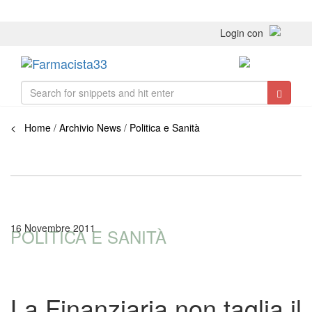
Login con
Toggle
navigati
< Home
/
Archivio News
/
Politica e Sanità
16 Novembre 2011
POLITICA E SANITÀ
La Finanziaria non taglia il