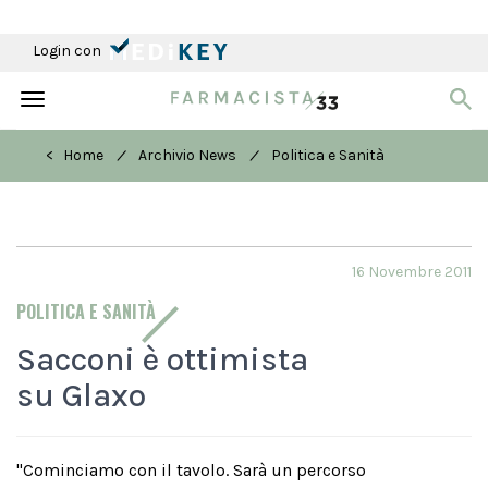
Login con
Toggle
navigation
/
/
< Home
Archivio News
Politica e Sanità
16 Novembre 2011
POLITICA E SANITÀ
Sacconi è ottimista
su Glaxo
"Cominciamo con il tavolo. Sarà un percorso