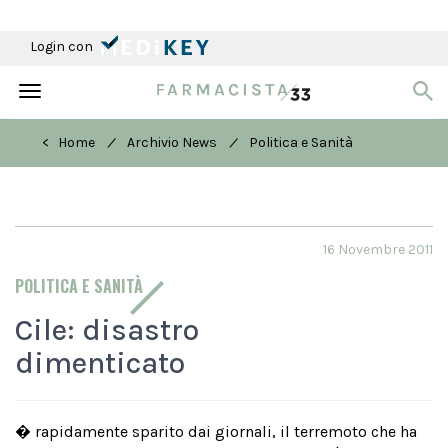
Login con
Toggle
navigation
/
/
< Home
Archivio News
Politica e Sanità
16 Novembre 2011
POLITICA E SANITÀ
Cile: disastro
dimenticato
� rapidamente sparito dai giornali, il terremoto che ha