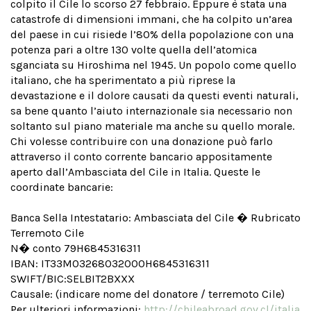
colpito il Cile lo scorso 27 febbraio. Eppure è stata una
catastrofe di dimensioni immani, che ha colpito un’area
del paese in cui risiede l’80% della popolazione con una
potenza pari a oltre 130 volte quella dell’atomica
sganciata su Hiroshima nel 1945. Un popolo come quello
italiano, che ha sperimentato a più riprese la
devastazione e il dolore causati da questi eventi naturali,
sa bene quanto l’aiuto internazionale sia necessario non
soltanto sul piano materiale ma anche su quello morale.
Chi volesse contribuire con una donazione può farlo
attraverso il conto corrente bancario appositamente
aperto dall’Ambasciata del Cile in Italia. Queste le
coordinate bancarie:
Banca Sella Intestatario: Ambasciata del Cile � Rubricato
Terremoto Cile
N� conto 79H6845316311
IBAN: IT33M03268032000H6845316311
SWIFT/BIC:SELBIT2BXXX
Causale: (indicare nome del donatore / terremoto Cile)
Per ulteriori informazioni:
http://chileabroad.gov.cl/italia