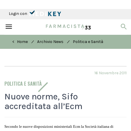
Login con
Toggle
navigation
/
/
< Home
Archivio News
Politica e Sanità
16 Novembre 2011
POLITICA E SANITÀ
Nuove norme, Sifo
accreditata all’Ecm
Secondo le nuove disposizioni ministeriali Ecm la Società italiana di