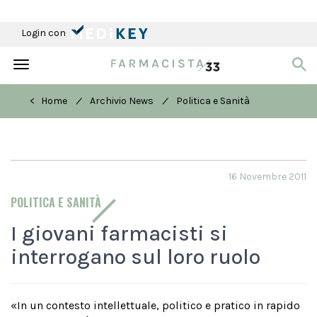
Login con
Toggle
navigation
/
/
< Home
Archivio News
Politica e Sanità
16 Novembre 2011
POLITICA E SANITÀ
I giovani farmacisti si
interrogano sul loro ruolo
«In un contesto intellettuale, politico e pratico in rapido