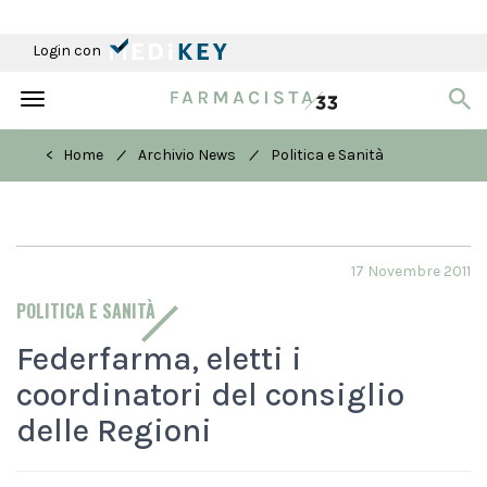
Login con
Toggle
navigation
/
/
< Home
Archivio News
Politica e Sanità
17 Novembre 2011
POLITICA E SANITÀ
Federfarma, eletti i
coordinatori del consiglio
delle Regioni