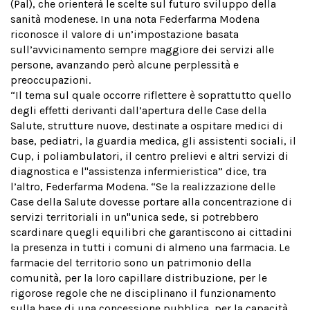
(Pal), che orienterà le scelte sul futuro sviluppo della
sanità modenese. In una nota Federfarma Modena
riconosce il valore di un’impostazione basata
sull’avvicinamento sempre maggiore dei servizi alle
persone, avanzando però alcune perplessità e
preoccupazioni.
“Il tema sul quale occorre riflettere è soprattutto quello
degli effetti derivanti dall’apertura delle Case della
Salute, strutture nuove, destinate a ospitare medici di
base, pediatri, la guardia medica, gli assistenti sociali, il
Cup, i poliambulatori, il centro prelievi e altri servizi di
diagnostica e l''assistenza infermieristica” dice, tra
l’altro, Federfarma Modena. “Se la realizzazione delle
Case della Salute dovesse portare alla concentrazione di
servizi territoriali in un''unica sede, si potrebbero
scardinare quegli equilibri che garantiscono ai cittadini
la presenza in tutti i comuni di almeno una farmacia. Le
farmacie del territorio sono un patrimonio della
comunità, per la loro capillare distribuzione, per le
rigorose regole che ne disciplinano il funzionamento
sulla base di una concessione pubblica, per la capacità