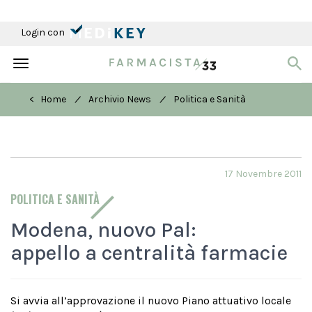
Login con
Toggle
navigation
/
/
< Home
Archivio News
Politica e Sanità
17 Novembre 2011
POLITICA E SANITÀ
Modena, nuovo Pal:
appello a centralità farmacie
Si avvia all’approvazione il nuovo Piano attuativo locale