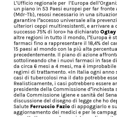
L’Ufficio regionale per l’Europa dell’Organ
un piano in 53 Paesi europei per far fronte 
(Mdr-Tb), resosi necessario in una situazi
garantire l''accesso universale alla prevenz
ulteriori ceppi multiresistenti, e arrivare a
successo 75% di loro» ha dichiarato
Ogtay
altre regioni in tutto il mondo, l''Europa è 
farmaci fino a rappresentare il 18,4% del ca
15 paesi al mondo con la più alta percentual
precedentemente. Il piano di azione affronta
sottolineando che i nuovi farmaci in fase d
da circa 6 mesi a 4 mesi, ma è improbabile
regimi di trattamento. «In Italia ogni anno 
casi di tubercolosi ma il dato potrebbe ess
Realisticamente, i casi potrebbero essere a
presidente della Commissione d''inchiesta s
della Commissione igiene e sanità del Sen
discussione del disegno di legge che ho dep
Salute
Ferruccio Fazio
di appoggiarlo e su
aggiornamento dei medici e per le campag