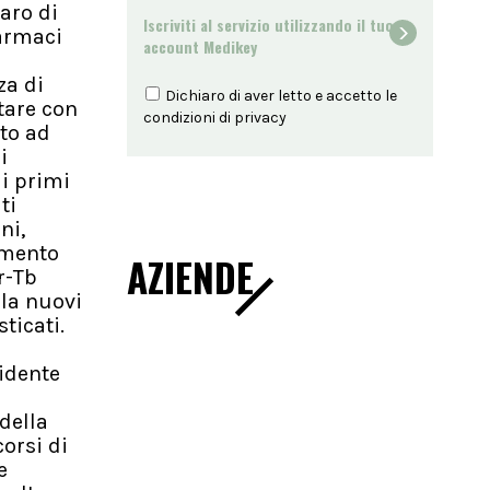
aro di
Iscriviti al servizio utilizzando il tuo
farmaci
account Medikey
za di
Dichiaro di aver letto e accetto le
ttare con
condizioni di
privacy
tto ad
i
 i primi
ti
ni,
amento
AZIENDE
r-Tb
ila nuovi
ticati.
idente
della
orsi di
e