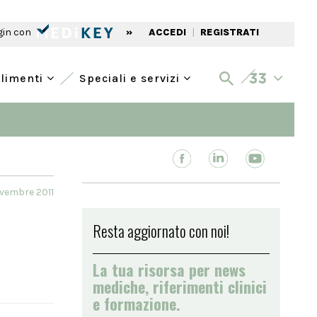
gin con
»
ACCEDI
|
REGISTRATI
alimenti
Speciali e servizi
ovembre 2011
Resta aggiornato con noi!
La tua risorsa per news
mediche, riferimenti clinici
e formazione.