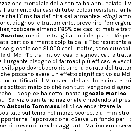
izzazione mondiale della sanità ha annunciato il v
all''aumento dei casi di tubercolosi resistenti ai 
one che l’Oms ha definita «allarmante». «Vogliamo
ione, diagnosi e trattamento, prevenire l''emergen
 diagnosticare almeno l’85% dei casi stimati e tra
 Gozalov
, medico e tra gli autori del piano. Rispe
stata particolarmente colpita dalla Tbc resistente a
rico globale con 81.000 casi. Inoltre, sono europei
e di Mdr-Tb tra i nuovi casi diagnosticati e tratta
 l’urgente bisogno di farmaci più efficaci e vacci
i sviluppo dovrebbero ridurre la durata del tratt
 che possano avere un effetto significativo su Md
sono notificati al Ministero della salute circa 5 m
ere sottostimato poiché non tutti vengono diagnos
nche il doppio» ha sottolineato
Ignazio Marino
,
ul Servizio sanitario nazionale chiedendo al pres
ato
Antonio Tommassini
di calendarizzare la
ositato sul tema nel marzo scorso, e al ministro 
pportarne l''approvazione. «Serve un fondo per i c
ne di prevenzione» ha aggiunto Marino «ma serv