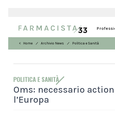
Profess
/
/
< Home
Archivio News
Politica e Sanità
POLITICA E SANITÀ
Oms: necessario action
l’Europa