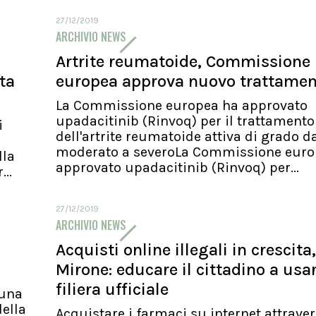
27/12/2019
ARCHIVIO NEWS
Artrite reumatoide, Commissione
ita
europea approva nuovo trattame
La Commissione europea ha approvato
upadacitinib (Rinvoq) per il trattamento
i
dell'artrite reumatoide attiva di grado d
moderato a severoLa Commissione euro
lla
approvato upadacitinib (Rinvoq) per...
..
27/12/2019
ARCHIVIO NEWS
Acquisti online illegali in crescita,
Mirone: educare il cittadino a usa
filiera ufficiale
 una
ella
Acquistare i farmaci su internet attraver