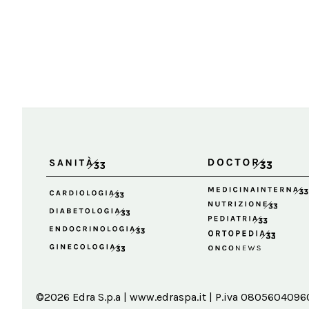
©2026 Edra S.p.a | www.edraspa.it | P.iva 08056040960 |