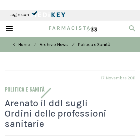
Login con
Toggle
navigation
/
/
< Home
Archivio News
Politica e Sanità
17 Novembre 2011
POLITICA E SANITÀ
Arenato il ddl sugli
Ordini delle professioni
sanitarie