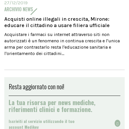
27/12/2019
ARCHIVIO NEWS
Acquisti online illegali in crescita, Mirone:
educare il cittadino a usare filiera ufficiale
Acquistare i farmaci su internet attraverso siti non
autorizzati è un fenomeno in continua crescita e l'unica
arma per contrastarlo resta l'educazione sanitaria e
l'orientamento dei cittadini...
Resta aggiornato con noi!
La tua risorsa per news mediche,
riferimenti clinici e formazione.
Iscriviti al servizio utilizzando il tuo
account Medikey