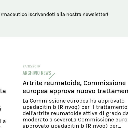
maceutico iscrivendoti alla nostra newsletter!
27/12/2019
ARCHIVIO NEWS
Artrite reumatoide, Commissione
ita
europea approva nuovo trattame
La Commissione europea ha approvato
upadacitinib (Rinvoq) per il trattamento
i
dell'artrite reumatoide attiva di grado d
moderato a severoLa Commissione euro
lla
approvato upadacitinib (Rinvoq) per...
..