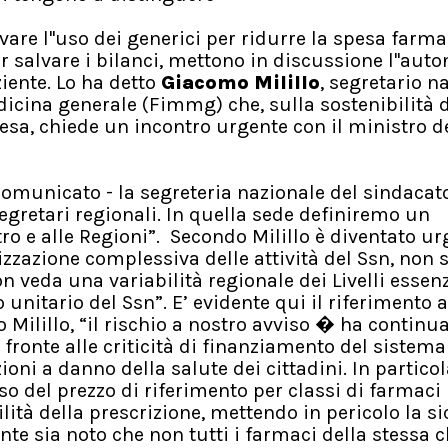
vare l''uso dei generici per ridurre la spesa farma
 salvare i bilanci, mettono in discussione l''aut
iente. Lo ha detto
Giacomo Milillo
, segretario n
dicina generale (Fimmg) che, sulla sostenibilità 
esa, chiede un incontro urgente con il ministro d
omunicato - la segreteria nazionale del sindacato
egretari regionali. In quella sede definiremo un
o e alle Regioni”. Secondo Milillo è diventato u
izzazione complessiva delle attività del Ssn, non s
 veda una variabilità regionale dei Livelli essenz
 unitario del Ssn”. E’ evidente qui il riferimento a
o Milillo, “il rischio a nostro avviso � ha continu
r fronte alle criticità di finanziamento del sistem
ioni a danno della salute dei cittadini. In particol
o del prezzo di riferimento per classi di farmaci
lità della prescrizione, mettendo in pericolo la s
nte sia noto che non tutti i farmaci della stessa c