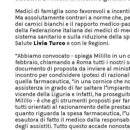
Medici di famiglia sono favorevoli a incenti
Ma assolutamente contrari a norme che, per
dei camici bianchi e il rapporto medico-paz
della Federazione italiana dei medici di me
sistema sanitario e sulla riduzione della sp
Salute
Livia Turco
e con le Regioni.
“Abbiamo convocato - spiega Milillo in un c
febbraio, chiamando a Roma tutti i nostri s
documento di proposta da inviare al ministr
incontro per condividere ipotesi di razional
quella farmaceutica, “in una cornice che non
assistenza in grado di far saltare l''impianto
vicende della Liguria e infatti, ha proseguit
Milillo - è che gli strumenti proposti per fa
tutti orientati al razionamento delle prestaz
quanto riguarda la spesa farmaceutica, l''us
esautora di fatto il medico dalla responsabi
degli assistiti. Tutto questo accade nonosta