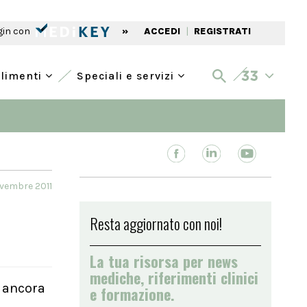
gin con
»
ACCEDI
|
REGISTRATI
alimenti
Speciali e servizi
vembre 2011
Resta aggiornato con noi!
La tua risorsa per news
mediche, riferimenti clinici
a ancora
e formazione.