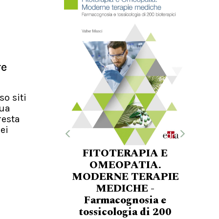
re
so siti
nua
resta
ei
FITOTERAPIA E
OMEOPATIA.
MODERNE TERAPIE
MEDICHE -
Farmacognosia e
tossicologia di 200