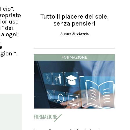
icio”.
ropriato
Tutto il piacere del sole,
ior uso
senza pensieri
'' dei
A cura di
Viatris
 a ogni
a
e
gioni”.
FORMAZIONE
FORMAZIONE