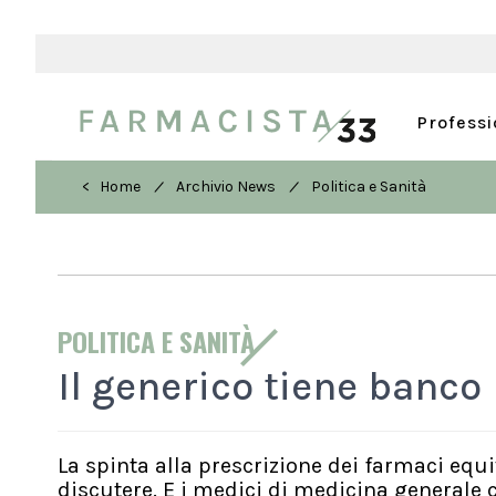
Profess
/
/
< Home
Archivio News
Politica e Sanità
POLITICA E SANITÀ
Il generico tiene banco
La spinta alla prescrizione dei farmaci equi
discutere. E i medici di medicina generale 