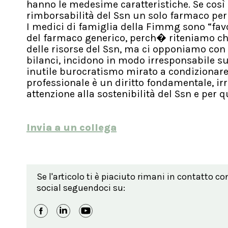
hanno le medesime caratteristiche. Se così f
rimborsabilità del Ssn un solo farmaco per 
I medici di famiglia della Fimmg sono “fav
del farmaco generico, perch� riteniamo ch
delle risorse del Ssn, ma ci opponiamo con f
bilanci, incidono in modo irresponsabile s
inutile burocratismo mirato a condizionar
professionale è un diritto fondamentale, i
attenzione alla sostenibilità del Ssn e per q
Invia a un collega
Se l'articolo ti è piaciuto rimani in contatto co
social seguendoci su: