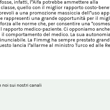
osse, infatti, l''Aifa potrebbe ammettere alla
classe, quello con il miglior rapporto costo-benef
orevoli a una promozione massiccia dell''uso app
e rappresenti una grande opportunità per il migl
orza alle norme che, per consentire una ''cosmesi
ul rapporto medico-paziente. Ci opponiamo anche
e il comportamento del medico. La sua autonomi
rrinunciabile. La Fimmg ha sempre prestato grand
uesto lancia l''allarme al ministro Turco ed alle Re
n noi sui nostri canali