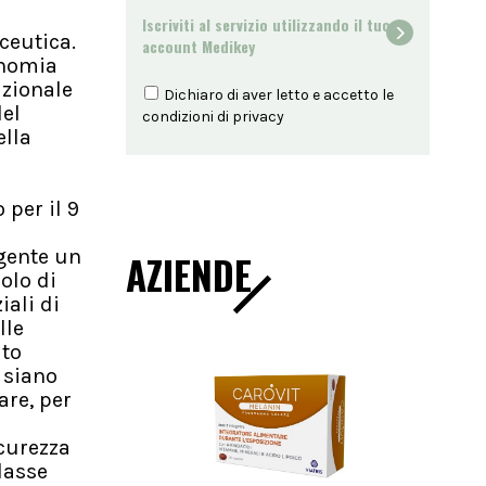
Iscriviti al servizio utilizzando il tuo
ceutica.
account Medikey
onomia
azionale
Dichiaro di aver letto e accetto le
del
condizioni di
privacy
ella
 per il 9
rgente un
AZIENDE
olo di
iali di
lle
ato
a siano
are, per
icurezza
lasse