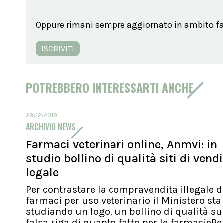
Oppure rimani sempre aggiornato in ambito far
ISCRIVITI
POTREBBERO INTERESSARTI ANCHE
28/12/2019
ARCHIVIO NEWS
Farmaci veterinari online, Anmvi: in
studio bollino di qualità siti di vend
legale
Per contrastare la compravendita illegale d
farmaci per uso veterinario il Ministero sta
studiando un logo, un bollino di qualità su
falsa riga di quanto fatto per le farmaciePer.