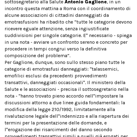
sottosegretario alla Salute
Antonio Gaglione
, in un
incontro questa mattina a Roma con il coordinamento di
alcune associazioni di cittadini danneggiati da
emotrasfusioni ha ribadito che “tutte le categorie devono
ricevere eguale attenzione, senza ingiustificate
suddivisioni per singole categorie. E'' necessario - spiega
in una nota - avviare un confronto sereno e concreto per
procedere in tempi congrui verso la definitiva
composizione del problema”.
Per Gaglione, dunque, sono sullo stesso piano tutte le
categorie di emotrasfusi danneggiati: "talassemici,
emofilici esclusi da precedenti provvedimenti
transattivi, danneggiati occasionali". Il ministero della
Salute e le associazioni - precisa il sottosegretario nella
nota - "hanno trovato pieno accordo nell''impostare la
discussioni attorno a due linee guida fondamentali: la
modifica della legge 210/1992, limitatamente alla
rivalutazione legale dell''indennizzo e alla riapertura dei
termini per la presentazione delle domande, e
l''erogazione dei risarcimenti del danno secondo
provvedimenti transattivi simili a quelli già erogati per