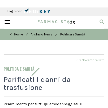
Login con
Toggle
navigation
/
/
< Home
Archivio News
Politica e Sanità
30 Novembre 2011
POLITICA E SANITÀ
Parificati i danni da
trasfusione
Risarcimento per tutti gli emodanneggiati. Il