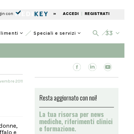
gin con
»
ACCEDI
|
REGISTRATI
alimenti
Speciali e servizi
vembre 2011
Resta aggiornato con noi!
La tua risorsa per news
mediche, riferimenti clinici
 donne,
e formazione.
ffalo e