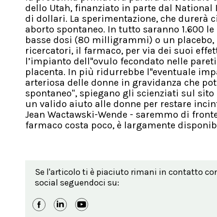
dello Utah, finanziato in parte dal National
di dollari. La sperimentazione, che durerà 
aborto spontaneo. In tutto saranno 1.600 l
basse dosi (80 milligrammi) o un placebo,
ricercatori, il farmaco, per via dei suoi eff
l’impianto dell''ovulo fecondato nelle pareti
placenta. In più ridurrebbe l''eventuale imp
arteriosa delle donne in gravidanza che potr
spontaneo", spiegano gli scienziati sul sito d
un valido aiuto alle donne per restare incint
Jean Wactawski-Wende - saremmo di fronte 
farmaco costa poco, è largamente disponibile
Se l'articolo ti è piaciuto rimani in contatto co
social seguendoci su: