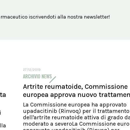
maceutico iscrivendoti alla nostra newsletter!
27/12/2019
ARCHIVIO NEWS
Artrite reumatoide, Commissione
ita
europea approva nuovo trattame
La Commissione europea ha approvato
upadacitinib (Rinvoq) per il trattamento
i
dell'artrite reumatoide attiva di grado d
moderato a severoLa Commissione euro
lla