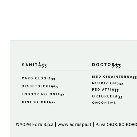
©2026 Edra S.p.a | www.edraspa.it | P.iva 08056040960 |