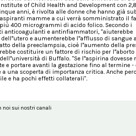
 Institute of Child Health and Development con 2,
cinque anni, è rivolta alle donne che hanno già su
e aspiranti mamme a cui verrà somministrato il 
 più 400 microgrammi di acido folico. Secondo i
etti anticoagulanti e antinfiammatori, "aiuterebbe
 dell''utero e aumenterebbe l''afflusso di sangue a
atto della preeclampsia, cioè l''aumento della pr
ebbe costituire un fattore di rischio per l''aborto
ell''università di Buffalo. "Se l''aspirina dovesse r
e e portare avanti la gestazione fino al termine -
a una scoperta di importanza critica. Anche per
 e ha pochi effetti collaterali".
n noi sui nostri canali