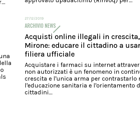
approvato upadacitinib (Rinvoq) per...
..
27/12/2019
ARCHIVIO NEWS
Acquisti online illegali in crescita,
Mirone: educare il cittadino a usa
filiera ufficiale
 una
ella
Acquistare i farmaci su internet attraver
io
non autorizzati è un fenomeno in conti
als
crescita e l'unica arma per contrastarlo 
l'educazione sanitaria e l'orientamento d
cittadini...