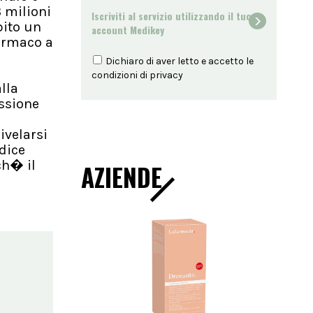
8 milioni
Iscriviti al servizio utilizzando il tuo
bito un
account Medikey
farmaco a
Dichiaro di aver letto e accetto le
condizioni di
privacy
lla
essione
ivelarsi
 dice
ch� il
AZIENDE