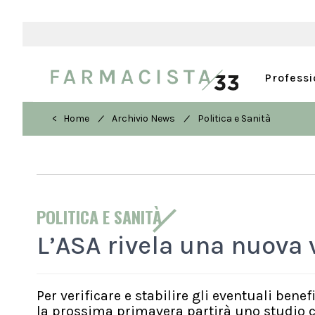
Profess
/
/
< Home
Archivio News
Politica e Sanità
POLITICA E SANITÀ
L’ASA rivela una nuova 
Per verificare e stabilire gli eventuali benef
la prossima primavera partirà uno studio co