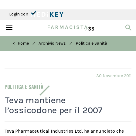
Login con
Toggle
navigation
/
/
< Home
Archivio News
Politica e Sanità
30 Novembre 2011
POLITICA E SANITÀ
Teva mantiene
l’ossicodone per il 2007
Teva Pharmaceutical Industries Ltd. ha annunciato che