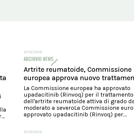
27/12/2019
ARCHIVIO NEWS
Artrite reumatoide, Commissione
ita
europea approva nuovo trattame
La Commissione europea ha approvato
upadacitinib (Rinvoq) per il trattamento
i
dell'artrite reumatoide attiva di grado d
moderato a severoLa Commissione euro
lla
approvato upadacitinib (Rinvoq) per...
..
27/12/2019