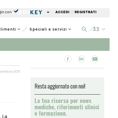
gin con
»
ACCEDI
|
REGISTRATI
alimenti
Speciali e servizi
ovembre 2011
Resta aggiornato con noi!
La tua risorsa per news
mediche, riferimenti clinici
e formazione.
. La