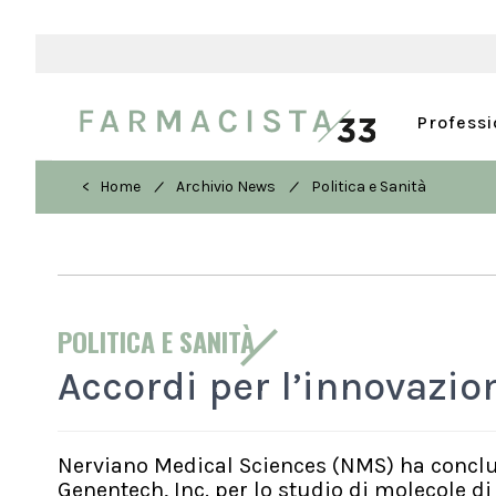
Profess
/
/
< Home
Archivio News
Politica e Sanità
POLITICA E SANITÀ
Accordi per l’innovazio
Nerviano Medical Sciences (NMS) ha conclu
Genentech, Inc. per lo studio di molecole d