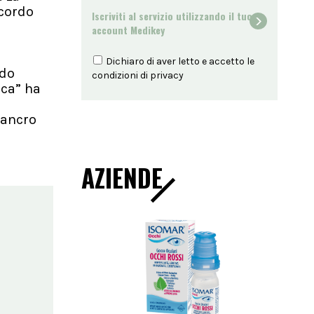
ccordo
Iscriviti al servizio utilizzando il tuo
o
account Medikey
Dichiaro di aver letto e accetto le
rdo
condizioni di
privacy
ica” ha
cancro
AZIENDE