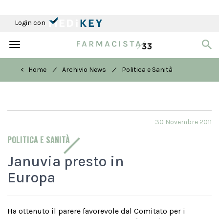
Login con
Toggle
navigation
/
/
< Home
Archivio News
Politica e Sanità
30 Novembre 2011
POLITICA E SANITÀ
Januvia presto in
Europa
Ha ottenuto il parere favorevole dal Comitato per i