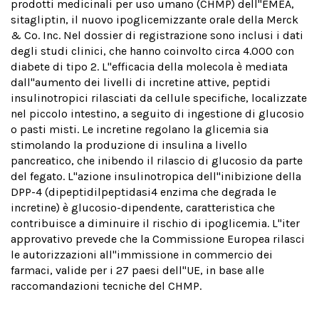
prodotti medicinali per uso umano (CHMP) dell''EMEA,
sitagliptin, il nuovo ipoglicemizzante orale della Merck
& Co. Inc. Nel dossier di registrazione sono inclusi i dati
degli studi clinici, che hanno coinvolto circa 4.000 con
diabete di tipo 2. L''efficacia della molecola è mediata
dall''aumento dei livelli di incretine attive, peptidi
insulinotropici rilasciati da cellule specifiche, localizzate
nel piccolo intestino, a seguito di ingestione di glucosio
o pasti misti. Le incretine regolano la glicemia sia
stimolando la produzione di insulina a livello
pancreatico, che inibendo il rilascio di glucosio da parte
del fegato. L''azione insulinotropica dell''inibizione della
DPP-4 (dipeptidilpeptidasi4 enzima che degrada le
incretine) è glucosio-dipendente, caratteristica che
contribuisce a diminuire il rischio di ipoglicemia. L''iter
approvativo prevede che
la Commissione Europea
rilasci
le autorizzazioni all''immissione in commercio dei
farmaci, valide per i 27 paesi dell''UE, in base alle
raccomandazioni tecniche del CHMP.