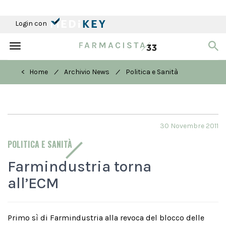
Login con
Toggle
navigation
/
/
< Home
Archivio News
Politica e Sanità
30 Novembre 2011
POLITICA E SANITÀ
Farmindustria torna
all’ECM
Primo sì di Farmindustria alla revoca del blocco delle