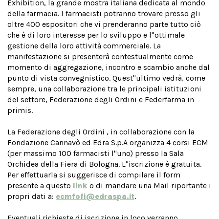
Exhibition, la grande mostra italiana dedicata al mondo
della farmacia. I farmacisti potranno trovare presso gli
oltre 400 espositori che vi prenderanno parte tutto ciò
che è di loro interesse per lo sviluppo e l''ottimale
gestione della loro attività commerciale. La
manifestazione si presenterà contestualmente come
momento di aggregazione, incontro e scambio anche dal
punto di vista convegnistico. Quest''ultimo vedrà, come
sempre, una collaborazione tra le principali istituzioni
del settore, Federazione degli Ordini e Federfarma in
primis.
La Federazione degli Ordini , in collaborazione con la
Fondazione Cannavò ed Edra S.p.A organizza 4 corsi ECM
(per massimo 100 farmacisti l''uno) presso la Sala
Orchidea della Fiera di Bologna. L''iscrizione è gratuita.
Per effettuarla si suggerisce di compilare il form
presente a questo
link
o di mandare una Mail riportante i
propri dati a:
ecmfofi@edraspa.it
.
Eventuali richieste di iscrizione in loco verranno