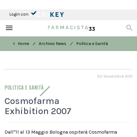
Login con
Toggle
navigation
/
/
< Home
Archivio News
Politica e Sanità
30 Novembre 2011
POLITICA E SANITÀ
Cosmofarma
Exhibition 2007
Dall''11 al 13 Maggio Bologna ospiterà Cosmofarma