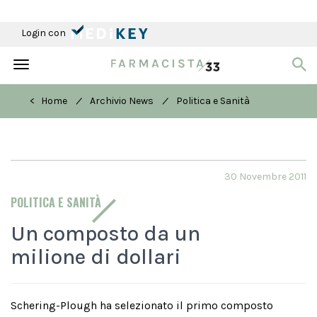
Login con
Toggle
navigation
/
/
< Home
Archivio News
Politica e Sanità
30 Novembre 2011
POLITICA E SANITÀ
Un composto da un
milione di dollari
Schering-Plough ha selezionato il primo composto